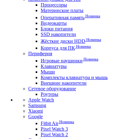
Процессоры
Материнские платы
Новинка
Оперативная память
Видеокарты
Блоки питания
SSD накопители
Новинка
Жёсткие диски HDD
Новинка
Корпуса для ПК
Периферия
Новинка
Игровые наушники
Клавиатуры
Мыши
Комплекты клавиатура и мышь
Внешние накопители
Сетевое оборудование
Роутеры
Apple Watch
Samsung
Xiaomi
Google
Новинка
Fitbit Air
Pixel Watch 3
Pixel Watch 2