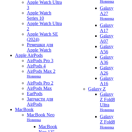
Новинка
Apple Watch Ultra
3
Galaxy
Apple Watch
A27
Series 10
Новинка
Apple Watch Ultra
Galaxy
2
A17
Apple Watch SE
Galaxy
(2024)
A07
Ремешки для
Galaxy
Apple Watch
A56
Apple AirPods
Galaxy
AirPods Pro 3
A36
AirPods 4
Galaxy
AirPods Max 2
A26
Новинка
Galaxy
AirPods Pro 2
A16
AirPods Max
Galaxy Z
EarPods
Galaxy
Запчасти для
Z Fold8
AirPods
Ultra
MacBook
Новинка
MacBook Neo
Galaxy
Новинка
Z Fold8
MacBook
Новинка
Neo 13"