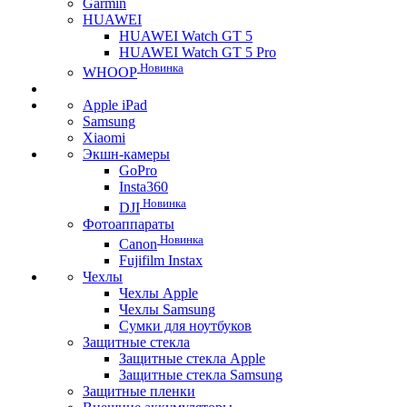
Garmin
HUAWEI
HUAWEI Watch GT 5
HUAWEI Watch GT 5 Pro
Новинка
WHOOP
Apple iPad
Samsung
Xiaomi
Экшн-камеры
GoPro
Insta360
Новинка
DJI
Фотоаппараты
Новинка
Canon
Fujifilm Instax
Чехлы
Чехлы Apple
Чехлы Samsung
Сумки для ноутбуков
Защитные стекла
Защитные стекла Apple
Защитные стекла Samsung
Защитные пленки