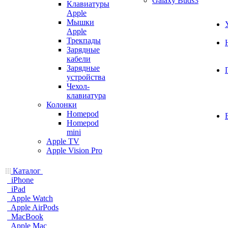
Galaxy Buds3
Клавиатуры
Apple
Мышки
Apple
Трекпады
Зарядные
кабели
Зарядные
устройства
Чехол-
клавиатура
Колонки
Homepod
Homepod
mini
Apple TV
Apple Vision Pro
Каталог
iPhone
iPad
Apple Watch
Apple AirPods
MacBook
Apple Mac