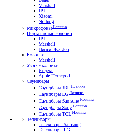
Beats
Marshall
JBL
Xiaomi
Nothing
Новинка
Микрофоны
Портативные колонки
JBL
Marshall
Harman/Kardon
Колонки
Marshall
Умные колонки
Яндекс
Apple Homepod
Саундбары
Новинка
Саундбары JBL
Новинка
Саундбары LG
Новинка
Саундбары Samsung
Новинка
Саундбары Sony
Новинка
Саундбары TCL
Телевизоры
Телевизоры Samsung
Телевизоры LG