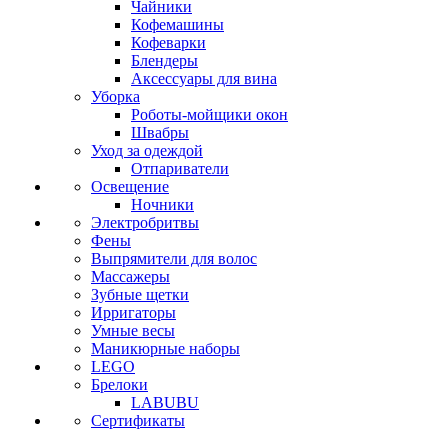
Чайники
Кофемашины
Кофеварки
Блендеры
Аксессуары для вина
Уборка
Роботы-мойщики окон
Швабры
Уход за одеждой
Отпариватели
Освещение
Ночники
Электробритвы
Фены
Выпрямители для волос
Массажеры
Зубные щетки
Ирригаторы
Умные весы
Маникюрные наборы
LEGO
Брелоки
LABUBU
Сертификаты