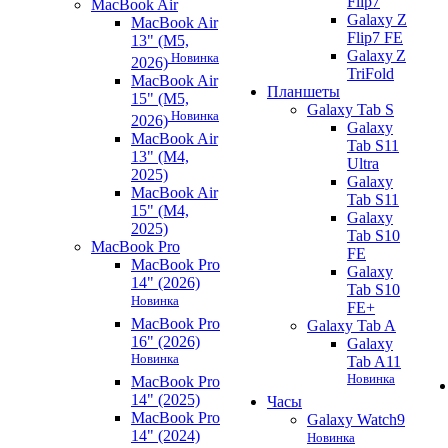
Flip7
MacBook Air
Galaxy Z
MacBook Air
Flip7 FE
13" (M5,
Galaxy Z
Новинка
2026)
TriFold
MacBook Air
Планшеты
15" (M5,
Galaxy Tab S
Новинка
2026)
Galaxy
MacBook Air
Tab S11
13" (M4,
Ultra
2025)
Galaxy
MacBook Air
Tab S11
15" (M4,
Galaxy
2025)
Tab S10
MacBook Pro
FE
MacBook Pro
Galaxy
14" (2026)
Tab S10
Новинка
FE+
MacBook Pro
Galaxy Tab A
16" (2026)
Galaxy
Новинка
Tab A11
Новинка
MacBook Pro
14" (2025)
Часы
MacBook Pro
Galaxy Watch9
14" (2024)
Новинка