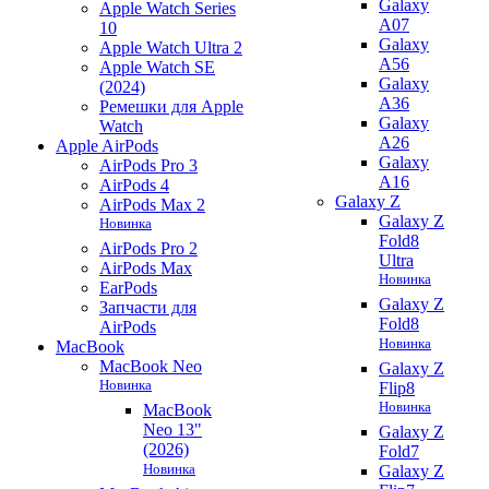
Galaxy
Apple Watch Series
A07
10
Galaxy
Apple Watch Ultra 2
A56
Apple Watch SE
Galaxy
(2024)
A36
Ремешки для Apple
Galaxy
Watch
A26
Apple AirPods
Galaxy
AirPods Pro 3
A16
AirPods 4
Galaxy Z
AirPods Max 2
Galaxy Z
Новинка
Fold8
AirPods Pro 2
Ultra
AirPods Max
Новинка
EarPods
Galaxy Z
Запчасти для
Fold8
AirPods
Новинка
MacBook
MacBook Neo
Galaxy Z
Новинка
Flip8
Новинка
MacBook
Neo 13"
Galaxy Z
(2026)
Fold7
Новинка
Galaxy Z