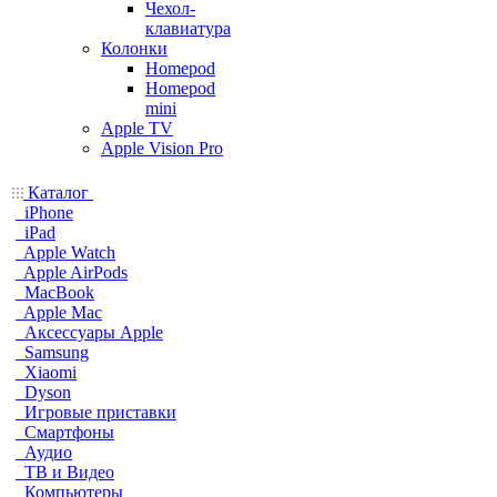
Чехол-
клавиатура
Колонки
Homepod
Homepod
mini
Apple TV
Apple Vision Pro
Каталог
iPhone
iPad
Apple Watch
Apple AirPods
MacBook
Apple Mac
Аксессуары Apple
Samsung
Xiaomi
Dyson
Игровые приставки
Смартфоны
Аудио
ТВ и Видео
Компьютеры