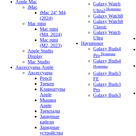
Apple Mac
Galaxy Watch
iMac
Новинка
Ultra2
iMac 24" M4
Galaxy Watch8
(2024)
Galaxy Watch8
Mac mini
Classic
Mac mini
Galaxy Watch
(M4, 2024)
Ultra
Mac mini
Наушники
(M2, 2023)
Galaxy Buds4
Apple Studio
Новинка
Pro
Display
Galaxy Buds4
Mac Studio
Новинка
Аксессуары Apple
Аксессуары
Galaxy Buds3
Pencil
FE
Трекер
Galaxy Buds3
Клавиатуры
Pro
Apple
Galaxy Buds3
Мышки
Apple
Трекпады
Зарядные
кабели
Зарядные
устройства