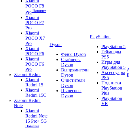
Xiaomi
POCO F8
Новинка
Pro
Xiaomi
POCO F7
Pro
Xiaomi
PlayStation
POCO X7
Pro
Dyson
PlayStation 5
Xiaomi
Геймпады
POCO F6
Фены Dyson
PS5
Xiaomi
Стайлеры
Игры для
POCO F6
Dyson
PlayStation 5
Pro
Выпрямители
A
Аксессуары
Xiaomi Redmi
Dyson
PS5
Xiaomi
Очистители
Подписка
Redmi 15
Dyson
PlayStation
Xiaomi
Пылесосы
Plus
Redmi 15C
Dyson
PlayStation
Xiaomi Redmi
VR
Note
Xiaomi
Redmi Note
15 Pro+ 5G
Новинка