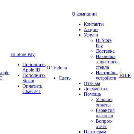
О компании
Контакты
Акции
Услуги
Hi Store
Pay
Доставка
Hi Store Pay
Наклейка
защитного
Пополнить
стекла
О Trade in
Apple ID
+
pple
Настройка
Пополнить
ЕЩЕ
ID
Сдать
устройств
Steam
Отзывы
Оплатить
Документы
ChatGPT
Помощь
Условия
оплаты
Гарантия
на товар
Вопрос-
ответ
Партнерам