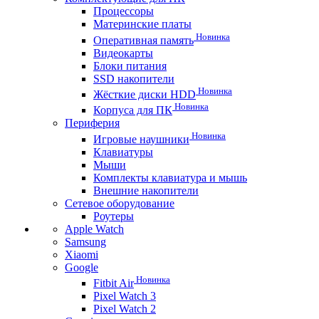
Процессоры
Материнские платы
Новинка
Оперативная память
Видеокарты
Блоки питания
SSD накопители
Новинка
Жёсткие диски HDD
Новинка
Корпуса для ПК
Периферия
Новинка
Игровые наушники
Клавиатуры
Мыши
Комплекты клавиатура и мышь
Внешние накопители
Сетевое оборудование
Роутеры
Apple Watch
Samsung
Xiaomi
Google
Новинка
Fitbit Air
Pixel Watch 3
Pixel Watch 2