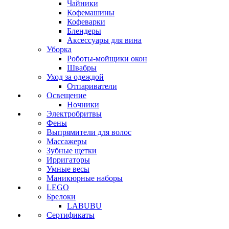
Чайники
Кофемашины
Кофеварки
Блендеры
Аксессуары для вина
Уборка
Роботы-мойщики окон
Швабры
Уход за одеждой
Отпариватели
Освещение
Ночники
Электробритвы
Фены
Выпрямители для волос
Массажеры
Зубные щетки
Ирригаторы
Умные весы
Маникюрные наборы
LEGO
Брелоки
LABUBU
Сертификаты