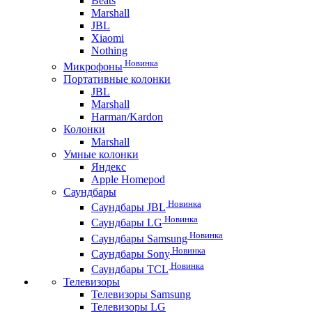
Beats
Marshall
JBL
Xiaomi
Nothing
Новинка
Микрофоны
Портативные колонки
JBL
Marshall
Harman/Kardon
Колонки
Marshall
Умные колонки
Яндекс
Apple Homepod
Саундбары
Новинка
Саундбары JBL
Новинка
Саундбары LG
Новинка
Саундбары Samsung
Новинка
Саундбары Sony
Новинка
Саундбары TCL
Телевизоры
Телевизоры Samsung
Телевизоры LG