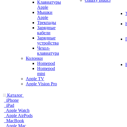
Galaxy Buds3
Клавиатуры
Apple
Мышки
Apple
Трекпады
Зарядные
кабели
Зарядные
устройства
Чехол-
клавиатура
Колонки
Homepod
Homepod
mini
Apple TV
Apple Vision Pro
Каталог
iPhone
iPad
Apple Watch
Apple AirPods
MacBook
Apple Mac