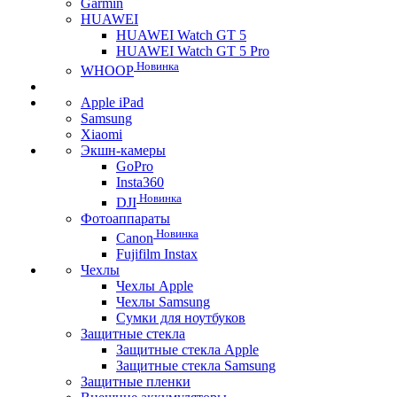
Garmin
HUAWEI
HUAWEI Watch GT 5
HUAWEI Watch GT 5 Pro
Новинка
WHOOP
Apple iPad
Samsung
Xiaomi
Экшн-камеры
GoPro
Insta360
Новинка
DJI
Фотоаппараты
Новинка
Canon
Fujifilm Instax
Чехлы
Чехлы Apple
Чехлы Samsung
Сумки для ноутбуков
Защитные стекла
Защитные стекла Apple
Защитные стекла Samsung
Защитные пленки