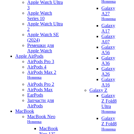
Новинка
Apple Watch Ultra
3
Galaxy
Apple Watch
A27
Series 10
Новинка
Apple Watch Ultra
Galaxy
2
A17
Apple Watch SE
Galaxy
(2024)
A07
Ремешки для
Galaxy
Apple Watch
A56
Apple AirPods
Galaxy
AirPods Pro 3
A36
AirPods 4
Galaxy
AirPods Max 2
A26
Новинка
Galaxy
AirPods Pro 2
A16
AirPods Max
Galaxy Z
EarPods
Galaxy
Запчасти для
Z Fold8
AirPods
Ultra
MacBook
Новинка
MacBook Neo
Galaxy
Новинка
Z Fold8
MacBook
Новинка
Neo 13"