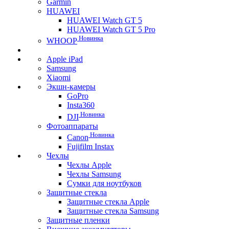
Garmin
HUAWEI
HUAWEI Watch GT 5
HUAWEI Watch GT 5 Pro
Новинка
WHOOP
Apple iPad
Samsung
Xiaomi
Экшн-камеры
GoPro
Insta360
Новинка
DJI
Фотоаппараты
Новинка
Canon
Fujifilm Instax
Чехлы
Чехлы Apple
Чехлы Samsung
Сумки для ноутбуков
Защитные стекла
Защитные стекла Apple
Защитные стекла Samsung
Защитные пленки