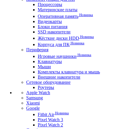
Процессоры
Материнские платы
Новинка
Оперативная память
Видеокарты
Блоки питания
SSD накопители
Новинка
Жёсткие диски HDD
Новинка
Корпуса для ПК
Периферия
Новинка
Игровые наушники
Клавиатуры
Мыши
Комплекты клавиатура и мышь
Внешние накопители
Сетевое оборудование
Роутеры
Apple Watch
Samsung
Xiaomi
Google
Новинка
Fitbit Air
Pixel Watch 3
Pixel Watch 2