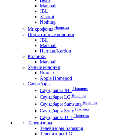
Beats
Marshall
JBL
Xiaomi
Nothing
Новинка
Микрофоны
Портативные колонки
JBL
Marshall
Harman/Kardon
Колонки
Marshall
Умные колонки
Яндекс
Apple Homepod
Саундбары
Новинка
Саундбары JBL
Новинка
Саундбары LG
Новинка
Саундбары Samsung
Новинка
Саундбары Sony
Новинка
Саундбары TCL
Телевизоры
Телевизоры Samsung
Телевизоры LG