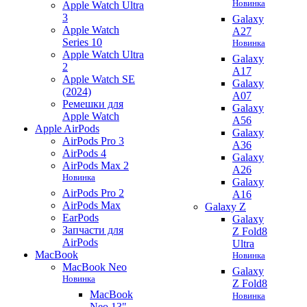
Новинка
Apple Watch Ultra
3
Galaxy
Apple Watch
A27
Series 10
Новинка
Apple Watch Ultra
Galaxy
2
A17
Apple Watch SE
Galaxy
(2024)
A07
Ремешки для
Galaxy
Apple Watch
A56
Apple AirPods
Galaxy
AirPods Pro 3
A36
AirPods 4
Galaxy
AirPods Max 2
A26
Новинка
Galaxy
AirPods Pro 2
A16
AirPods Max
Galaxy Z
EarPods
Galaxy
Запчасти для
Z Fold8
AirPods
Ultra
MacBook
Новинка
MacBook Neo
Galaxy
Новинка
Z Fold8
MacBook
Новинка
Neo 13"