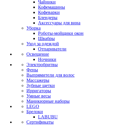
Чайники
Кофемашины
Кофеварки
Блендеры
Аксессуары для вина
Уборка
Роботы-мойщики окон
Швабры
Уход за одеждой
Отпариватели
Освещение
Ночники
Электробритвы
Фены
Выпрямители для волос
Массажеры
Зубные щетки
Ирригаторы
Умные весы
Маникюрные наборы
LEGO
Брелоки
LABUBU
Сертификаты