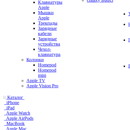
Galaxy Buds3
Клавиатуры
Apple
Мышки
Apple
Трекпады
Зарядные
кабели
Зарядные
устройства
Чехол-
клавиатура
Колонки
Homepod
Homepod
mini
Apple TV
Apple Vision Pro
Каталог
iPhone
iPad
Apple Watch
Apple AirPods
MacBook
Apple Mac