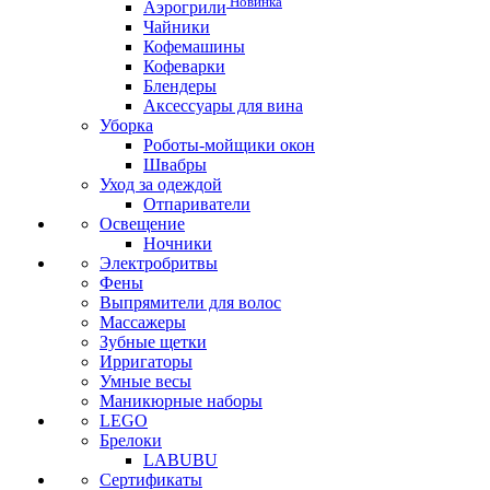
Новинка
Аэрогрили
Чайники
Кофемашины
Кофеварки
Блендеры
Аксессуары для вина
Уборка
Роботы-мойщики окон
Швабры
Уход за одеждой
Отпариватели
Освещение
Ночники
Электробритвы
Фены
Выпрямители для волос
Массажеры
Зубные щетки
Ирригаторы
Умные весы
Маникюрные наборы
LEGO
Брелоки
LABUBU
Сертификаты