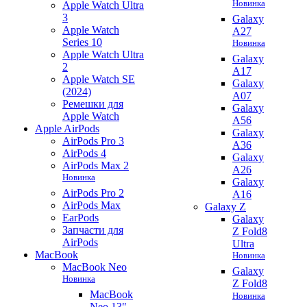
Новинка
Apple Watch Ultra
3
Galaxy
Apple Watch
A27
Series 10
Новинка
Apple Watch Ultra
Galaxy
2
A17
Apple Watch SE
Galaxy
(2024)
A07
Ремешки для
Galaxy
Apple Watch
A56
Apple AirPods
Galaxy
AirPods Pro 3
A36
AirPods 4
Galaxy
AirPods Max 2
A26
Новинка
Galaxy
AirPods Pro 2
A16
AirPods Max
Galaxy Z
EarPods
Galaxy
Запчасти для
Z Fold8
AirPods
Ultra
MacBook
Новинка
MacBook Neo
Galaxy
Новинка
Z Fold8
MacBook
Новинка
Neo 13"