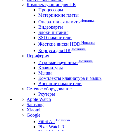
Комплектующие для ПК
Процессоры
Материнские платы
Новинка
Оперативная память
Видеокарты
Блоки питания
SSD накопители
Новинка
Жёсткие диски HDD
Новинка
Корпуса для ПК
Периферия
Новинка
Игровые наушники
Клавиатуры
Мыши
Комплекты клавиатура и мышь
Внешние накопители
Сетевое оборудование
Роутеры
Apple Watch
Samsung
Xiaomi
Google
Новинка
Fitbit Air
Pixel Watch 3