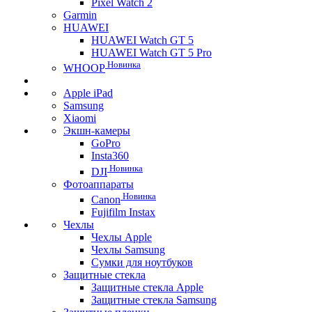
Pixel Watch 2
Garmin
HUAWEI
HUAWEI Watch GT 5
HUAWEI Watch GT 5 Pro
Новинка
WHOOP
Apple iPad
Samsung
Xiaomi
Экшн-камеры
GoPro
Insta360
Новинка
DJI
Фотоаппараты
Новинка
Canon
Fujifilm Instax
Чехлы
Чехлы Apple
Чехлы Samsung
Сумки для ноутбуков
Защитные стекла
Защитные стекла Apple
Защитные стекла Samsung