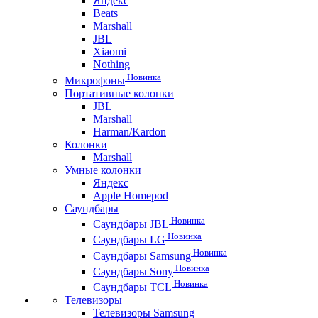
Яндекс
Beats
Marshall
JBL
Xiaomi
Nothing
Новинка
Микрофоны
Портативные колонки
JBL
Marshall
Harman/Kardon
Колонки
Marshall
Умные колонки
Яндекс
Apple Homepod
Саундбары
Новинка
Саундбары JBL
Новинка
Саундбары LG
Новинка
Саундбары Samsung
Новинка
Саундбары Sony
Новинка
Саундбары TCL
Телевизоры
Телевизоры Samsung