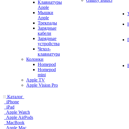
Galaxy Buds3
Клавиатуры
Apple
Мышки
Apple
Трекпады
Зарядные
кабели
Зарядные
устройства
Чехол-
клавиатура
Колонки
Homepod
Homepod
mini
Apple TV
Apple Vision Pro
Каталог
iPhone
iPad
Apple Watch
Apple AirPods
MacBook
Apple Mac