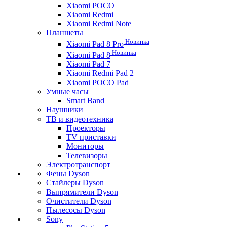
Xiaomi POCO
Xiaomi Redmi
Xiaomi Redmi Note
Планшеты
Новинка
Xiaomi Pad 8 Pro
Новинка
Xiaomi Pad 8
Xiaomi Pad 7
Xiaomi Redmi Pad 2
Xiaomi POCO Pad
Умные часы
Smart Band
Наушники
ТВ и видеотехника
Проекторы
TV приставки
Мониторы
Телевизоры
Электротранспорт
Фены Dyson
Стайлеры Dyson
Выпрямители Dyson
Очистители Dyson
Пылесосы Dyson
Sony