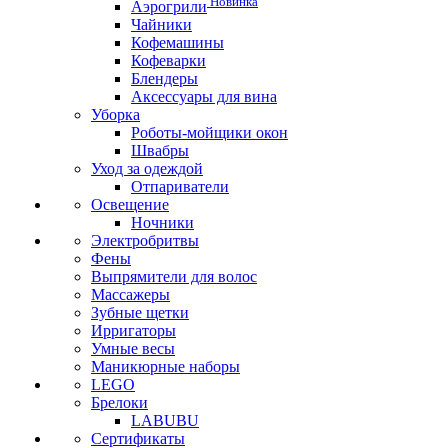
Новинка
Аэрогрили
Чайники
Кофемашины
Кофеварки
Блендеры
Аксессуары для вина
Уборка
Роботы-мойщики окон
Швабры
Уход за одеждой
Отпариватели
Освещение
Ночники
Электробритвы
Фены
Выпрямители для волос
Массажеры
Зубные щетки
Ирригаторы
Умные весы
Маникюрные наборы
LEGO
Брелоки
LABUBU
Сертификаты