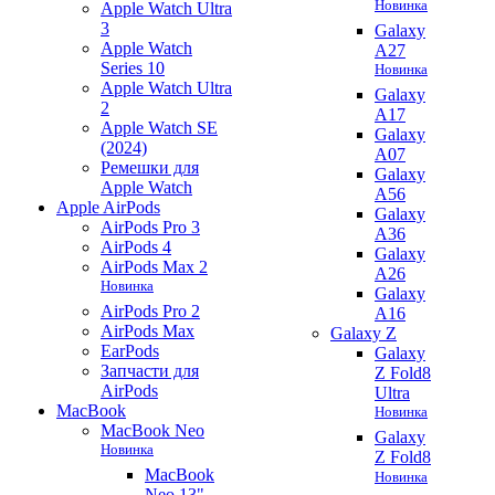
Новинка
Apple Watch Ultra
3
Galaxy
Apple Watch
A27
Series 10
Новинка
Apple Watch Ultra
Galaxy
2
A17
Apple Watch SE
Galaxy
(2024)
A07
Ремешки для
Galaxy
Apple Watch
A56
Apple AirPods
Galaxy
AirPods Pro 3
A36
AirPods 4
Galaxy
AirPods Max 2
A26
Новинка
Galaxy
AirPods Pro 2
A16
AirPods Max
Galaxy Z
EarPods
Galaxy
Запчасти для
Z Fold8
AirPods
Ultra
MacBook
Новинка
MacBook Neo
Galaxy
Новинка
Z Fold8
MacBook
Новинка
Neo 13"