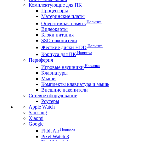
Комплектующие для ПК
Процессоры
Материнские платы
Новинка
Оперативная память
Видеокарты
Блоки питания
SSD накопители
Новинка
Жёсткие диски HDD
Новинка
Корпуса для ПК
Периферия
Новинка
Игровые наушники
Клавиатуры
Мыши
Комплекты клавиатура и мышь
Внешние накопители
Сетевое оборудование
Роутеры
Apple Watch
Samsung
Xiaomi
Google
Новинка
Fitbit Air
Pixel Watch 3