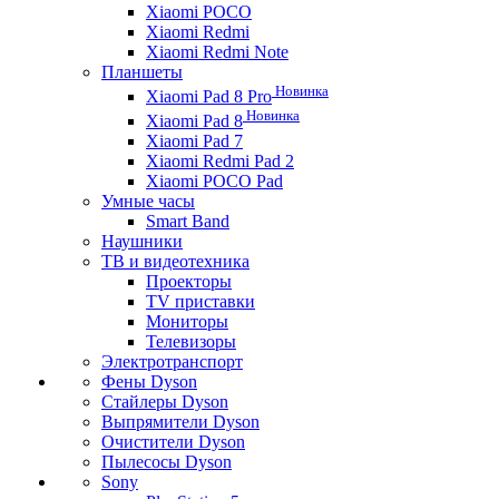
Xiaomi POCO
Xiaomi Redmi
Xiaomi Redmi Note
Планшеты
Новинка
Xiaomi Pad 8 Pro
Новинка
Xiaomi Pad 8
Xiaomi Pad 7
Xiaomi Redmi Pad 2
Xiaomi POCO Pad
Умные часы
Smart Band
Наушники
ТВ и видеотехника
Проекторы
TV приставки
Мониторы
Телевизоры
Электротранспорт
Фены Dyson
Стайлеры Dyson
Выпрямители Dyson
Очистители Dyson
Пылесосы Dyson
Sony