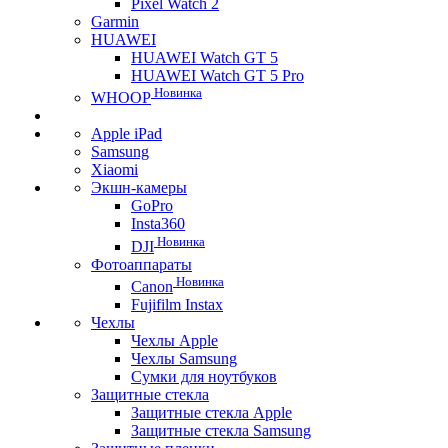
Pixel Watch 2
Garmin
HUAWEI
HUAWEI Watch GT 5
HUAWEI Watch GT 5 Pro
Новинка
WHOOP
Apple iPad
Samsung
Xiaomi
Экшн-камеры
GoPro
Insta360
Новинка
DJI
Фотоаппараты
Новинка
Canon
Fujifilm Instax
Чехлы
Чехлы Apple
Чехлы Samsung
Сумки для ноутбуков
Защитные стекла
Защитные стекла Apple
Защитные стекла Samsung