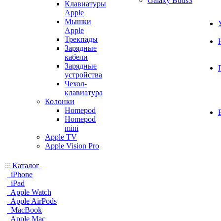
Galaxy Buds3
Клавиатуры
Apple
Мышки
Apple
Трекпады
Зарядные
кабели
Зарядные
устройства
Чехол-
клавиатура
Колонки
Homepod
Homepod
mini
Apple TV
Apple Vision Pro
Каталог
iPhone
iPad
Apple Watch
Apple AirPods
MacBook
Apple Mac