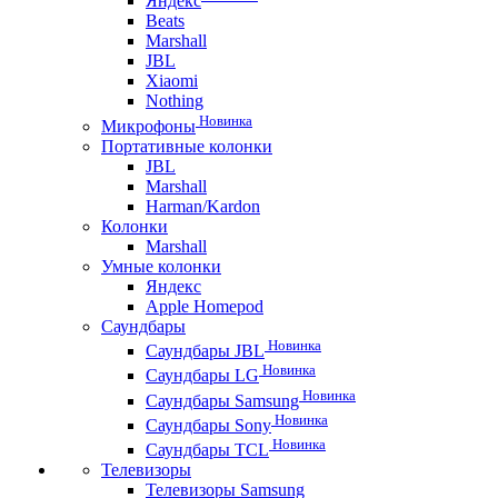
Яндекс
Beats
Marshall
JBL
Xiaomi
Nothing
Новинка
Микрофоны
Портативные колонки
JBL
Marshall
Harman/Kardon
Колонки
Marshall
Умные колонки
Яндекс
Apple Homepod
Саундбары
Новинка
Саундбары JBL
Новинка
Саундбары LG
Новинка
Саундбары Samsung
Новинка
Саундбары Sony
Новинка
Саундбары TCL
Телевизоры
Телевизоры Samsung