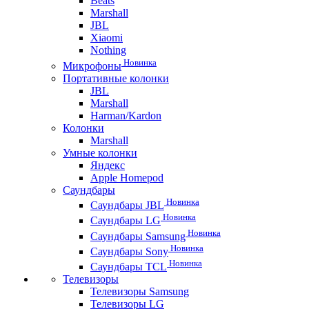
Beats
Marshall
JBL
Xiaomi
Nothing
Новинка
Микрофоны
Портативные колонки
JBL
Marshall
Harman/Kardon
Колонки
Marshall
Умные колонки
Яндекс
Apple Homepod
Саундбары
Новинка
Саундбары JBL
Новинка
Саундбары LG
Новинка
Саундбары Samsung
Новинка
Саундбары Sony
Новинка
Саундбары TCL
Телевизоры
Телевизоры Samsung
Телевизоры LG