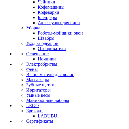
Чайники
Кофемашины
Кофеварки
Блендеры
Аксессуары для вина
Уборка
Роботы-мойщики окон
Швабры
Уход за одеждой
Отпариватели
Освещение
Ночники
Электробритвы
Фены
Выпрямители для волос
Массажеры
Зубные щетки
Ирригаторы
Умные весы
Маникюрные наборы
LEGO
Брелоки
LABUBU
Сертификаты