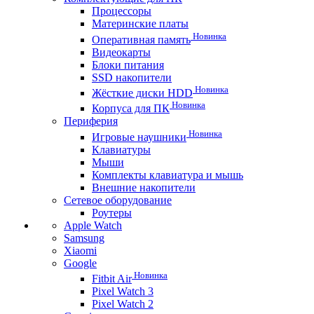
Процессоры
Материнские платы
Новинка
Оперативная память
Видеокарты
Блоки питания
SSD накопители
Новинка
Жёсткие диски HDD
Новинка
Корпуса для ПК
Периферия
Новинка
Игровые наушники
Клавиатуры
Мыши
Комплекты клавиатура и мышь
Внешние накопители
Сетевое оборудование
Роутеры
Apple Watch
Samsung
Xiaomi
Google
Новинка
Fitbit Air
Pixel Watch 3
Pixel Watch 2