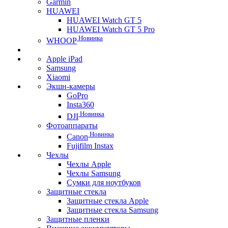
Garmin
HUAWEI
HUAWEI Watch GT 5
HUAWEI Watch GT 5 Pro
Новинка
WHOOP
Apple iPad
Samsung
Xiaomi
Экшн-камеры
GoPro
Insta360
Новинка
DJI
Фотоаппараты
Новинка
Canon
Fujifilm Instax
Чехлы
Чехлы Apple
Чехлы Samsung
Сумки для ноутбуков
Защитные стекла
Защитные стекла Apple
Защитные стекла Samsung
Защитные пленки