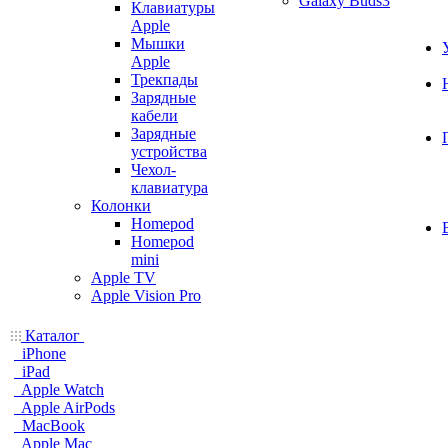
Galaxy Buds3
Клавиатуры
Apple
Мышки
Apple
Трекпады
Зарядные
кабели
Зарядные
устройства
Чехол-
клавиатура
Колонки
Homepod
Homepod
mini
Apple TV
Apple Vision Pro
Каталог
iPhone
iPad
Apple Watch
Apple AirPods
MacBook
Apple Mac