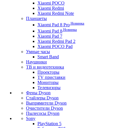
Xiaomi POCO
Xiaomi Redmi
Xiaomi Redmi Note
Планшеты
Новинка
Xiaomi Pad 8 Pro
Новинка
Xiaomi Pad 8
Xiaomi Pad 7
Xiaomi Redmi Pad 2
Xiaomi POCO Pad
Умные часы
Smart Band
Наушники
ТВ и видеотехника
Проекторы
TV приставки
Мониторы
Телевизоры
Фены Dyson
Стайлеры Dyson
Выпрямители Dyson
Очистители Dyson
Пылесосы Dyson
Sony
PlayStation 5