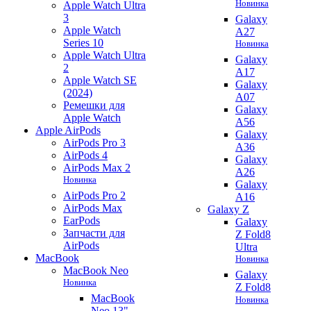
Новинка
Apple Watch Ultra
3
Galaxy
Apple Watch
A27
Series 10
Новинка
Apple Watch Ultra
Galaxy
2
A17
Apple Watch SE
Galaxy
(2024)
A07
Ремешки для
Galaxy
Apple Watch
A56
Apple AirPods
Galaxy
AirPods Pro 3
A36
AirPods 4
Galaxy
AirPods Max 2
A26
Новинка
Galaxy
AirPods Pro 2
A16
AirPods Max
Galaxy Z
EarPods
Galaxy
Запчасти для
Z Fold8
AirPods
Ultra
MacBook
Новинка
MacBook Neo
Galaxy
Новинка
Z Fold8
MacBook
Новинка
Neo 13"