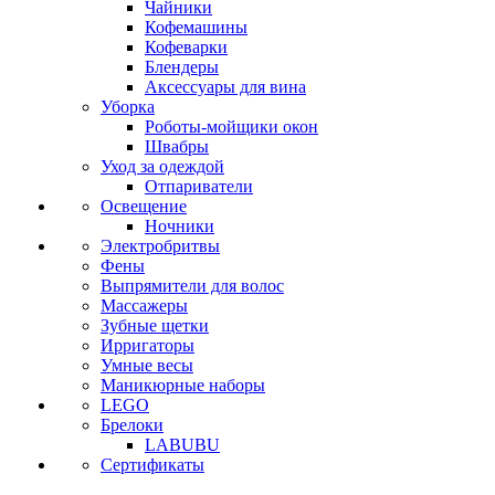
Чайники
Кофемашины
Кофеварки
Блендеры
Аксессуары для вина
Уборка
Роботы-мойщики окон
Швабры
Уход за одеждой
Отпариватели
Освещение
Ночники
Электробритвы
Фены
Выпрямители для волос
Массажеры
Зубные щетки
Ирригаторы
Умные весы
Маникюрные наборы
LEGO
Брелоки
LABUBU
Сертификаты