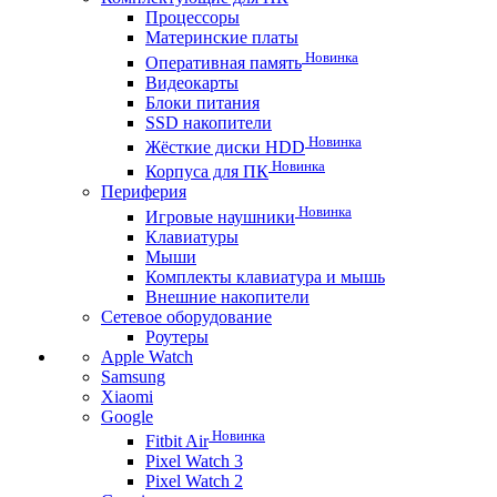
Процессоры
Материнские платы
Новинка
Оперативная память
Видеокарты
Блоки питания
SSD накопители
Новинка
Жёсткие диски HDD
Новинка
Корпуса для ПК
Периферия
Новинка
Игровые наушники
Клавиатуры
Мыши
Комплекты клавиатура и мышь
Внешние накопители
Сетевое оборудование
Роутеры
Apple Watch
Samsung
Xiaomi
Google
Новинка
Fitbit Air
Pixel Watch 3
Pixel Watch 2