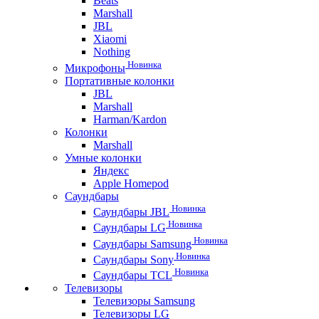
Beats
Marshall
JBL
Xiaomi
Nothing
Новинка
Микрофоны
Портативные колонки
JBL
Marshall
Harman/Kardon
Колонки
Marshall
Умные колонки
Яндекс
Apple Homepod
Саундбары
Новинка
Саундбары JBL
Новинка
Саундбары LG
Новинка
Саундбары Samsung
Новинка
Саундбары Sony
Новинка
Саундбары TCL
Телевизоры
Телевизоры Samsung
Телевизоры LG