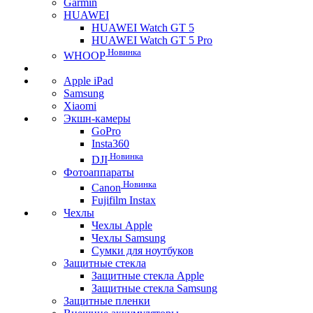
Garmin
HUAWEI
HUAWEI Watch GT 5
HUAWEI Watch GT 5 Pro
Новинка
WHOOP
Apple iPad
Samsung
Xiaomi
Экшн-камеры
GoPro
Insta360
Новинка
DJI
Фотоаппараты
Новинка
Canon
Fujifilm Instax
Чехлы
Чехлы Apple
Чехлы Samsung
Сумки для ноутбуков
Защитные стекла
Защитные стекла Apple
Защитные стекла Samsung
Защитные пленки