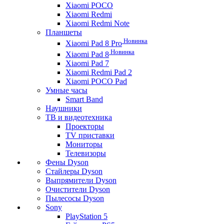
Xiaomi POCO
Xiaomi Redmi
Xiaomi Redmi Note
Планшеты
Новинка
Xiaomi Pad 8 Pro
Новинка
Xiaomi Pad 8
Xiaomi Pad 7
Xiaomi Redmi Pad 2
Xiaomi POCO Pad
Умные часы
Smart Band
Наушники
ТВ и видеотехника
Проекторы
TV приставки
Мониторы
Телевизоры
Фены Dyson
Стайлеры Dyson
Выпрямители Dyson
Очистители Dyson
Пылесосы Dyson
Sony
PlayStation 5