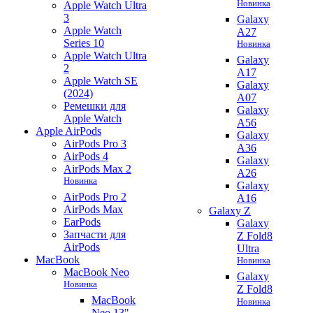
Новинка
Apple Watch Ultra
3
Galaxy
Apple Watch
A27
Series 10
Новинка
Apple Watch Ultra
Galaxy
2
A17
Apple Watch SE
Galaxy
(2024)
A07
Ремешки для
Galaxy
Apple Watch
A56
Apple AirPods
Galaxy
AirPods Pro 3
A36
AirPods 4
Galaxy
AirPods Max 2
A26
Новинка
Galaxy
AirPods Pro 2
A16
AirPods Max
Galaxy Z
EarPods
Galaxy
Запчасти для
Z Fold8
AirPods
Ultra
MacBook
Новинка
MacBook Neo
Galaxy
Новинка
Z Fold8
MacBook
Новинка
Neo 13"