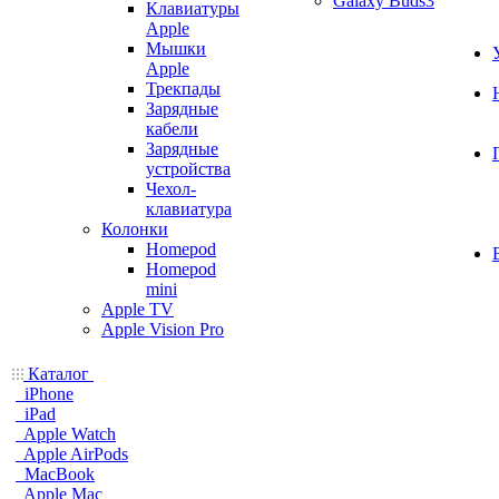
Galaxy Buds3
Клавиатуры
Apple
Мышки
Apple
Трекпады
Зарядные
кабели
Зарядные
устройства
Чехол-
клавиатура
Колонки
Homepod
Homepod
mini
Apple TV
Apple Vision Pro
Каталог
iPhone
iPad
Apple Watch
Apple AirPods
MacBook
Apple Mac