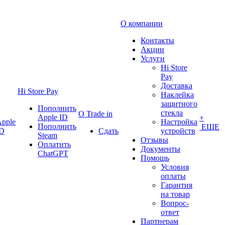
О компании
Контакты
Акции
Услуги
Hi Store
Pay
Доставка
Hi Store Pay
Наклейка
защитного
Пополнить
стекла
О Trade in
Apple ID
+
pple
Настройка
Пополнить
ЕЩЕ
ID
Сдать
устройств
Steam
Отзывы
Оплатить
Документы
ChatGPT
Помощь
Условия
оплаты
Гарантия
на товар
Вопрос-
ответ
Партнерам