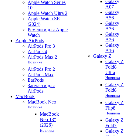
Galaxy
Apple Watch Series
A07
10
Galaxy
Apple Watch Ultra 2
A56
Apple Watch SE
Galaxy
(2024)
A36
Ремешки для Apple
Galaxy
Watch
A26
Apple AirPods
Galaxy
AirPods Pro 3
A16
AirPods 4
Galaxy Z
AirPods Max 2
Galaxy Z
Новинка
Fold8
AirPods Pro 2
Ultra
AirPods Max
Новинка
EarPods
Galaxy Z
Запчасти для
Fold8
AirPods
Новинка
MacBook
MacBook Neo
Galaxy Z
Новинка
Flip8
Новинка
MacBook
Neo 13"
Galaxy Z
(2026)
Fold7
Новинка
Galaxy Z