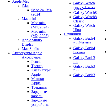
Apple Mac
Galaxy Watch
iMac
Новинка
Ultra2
iMac 24" M4
Galaxy Watch8
(2024)
Galaxy Watch8
Mac mini
Classic
Mac mini
Galaxy Watch
(M4, 2024)
Ultra
Mac mini
Наушники
(M2, 2023)
Galaxy Buds4
Apple Studio
Новинка
Pro
Display
Galaxy Buds4
Mac Studio
Новинка
Аксессуары Apple
Аксессуары
Galaxy Buds3
Pencil
FE
Трекер
Galaxy Buds3
Клавиатуры
Pro
Apple
Galaxy Buds3
Мышки
Apple
Трекпады
Зарядные
кабели
Зарядные
устройства