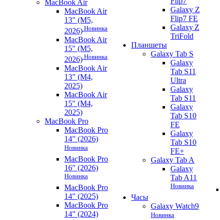
Flip7
MacBook Air
Galaxy Z
MacBook Air
Flip7 FE
13" (M5,
Galaxy Z
Новинка
2026)
TriFold
MacBook Air
Планшеты
15" (M5,
Galaxy Tab S
Новинка
2026)
Galaxy
MacBook Air
Tab S11
13" (M4,
Ultra
2025)
Galaxy
MacBook Air
Tab S11
15" (M4,
Galaxy
2025)
Tab S10
MacBook Pro
FE
MacBook Pro
Galaxy
14" (2026)
Tab S10
Новинка
FE+
MacBook Pro
Galaxy Tab A
16" (2026)
Galaxy
Новинка
Tab A11
Новинка
MacBook Pro
14" (2025)
Часы
MacBook Pro
Galaxy Watch9
14" (2024)
Новинка