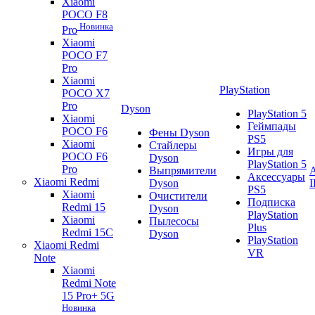
Xiaomi
POCO F8
Новинка
Pro
Xiaomi
POCO F7
Pro
Xiaomi
PlayStation
POCO X7
Pro
Dyson
PlayStation 5
Xiaomi
Геймпады
POCO F6
Фены Dyson
PS5
Xiaomi
Стайлеры
Игры для
POCO F6
Dyson
PlayStation 5
Pro
Выпрямители
A
Аксессуары
Xiaomi Redmi
Dyson
PS5
Xiaomi
Очистители
Подписка
Redmi 15
Dyson
PlayStation
Xiaomi
Пылесосы
Plus
Redmi 15C
Dyson
PlayStation
Xiaomi Redmi
VR
Note
Xiaomi
Redmi Note
15 Pro+ 5G
Новинка