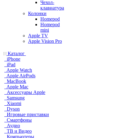
Чехол-
клавиатура
Колонки
Homepod
Homepod
mini
Apple TV
Apple Vision Pro
Каталог
iPhone
iPad
Apple Watch
Apple AirPods
MacBook
Apple Mac
Аксессуары Apple
Samsung
Xiaomi
Dyson
Игровые приставки
Смартфоны
Аудио
ТВ и Видео
Компьютеры