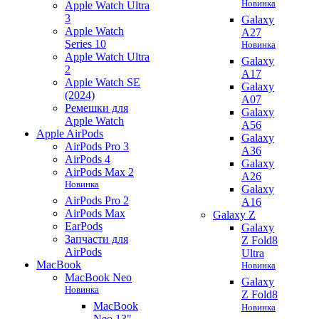
Новинка
Apple Watch Ultra
3
Galaxy
Apple Watch
A27
Series 10
Новинка
Apple Watch Ultra
Galaxy
2
A17
Apple Watch SE
Galaxy
(2024)
A07
Ремешки для
Galaxy
Apple Watch
A56
Apple AirPods
Galaxy
AirPods Pro 3
A36
AirPods 4
Galaxy
AirPods Max 2
A26
Новинка
Galaxy
AirPods Pro 2
A16
AirPods Max
Galaxy Z
EarPods
Galaxy
Запчасти для
Z Fold8
AirPods
Ultra
MacBook
Новинка
MacBook Neo
Galaxy
Новинка
Z Fold8
MacBook
Новинка
Neo 13"