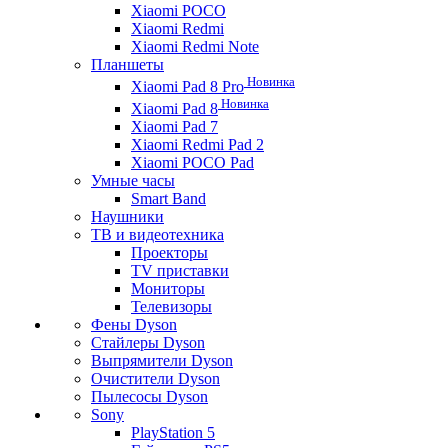
Xiaomi POCO
Xiaomi Redmi
Xiaomi Redmi Note
Планшеты
Новинка
Xiaomi Pad 8 Pro
Новинка
Xiaomi Pad 8
Xiaomi Pad 7
Xiaomi Redmi Pad 2
Xiaomi POCO Pad
Умные часы
Smart Band
Наушники
ТВ и видеотехника
Проекторы
TV приставки
Мониторы
Телевизоры
Фены Dyson
Стайлеры Dyson
Выпрямители Dyson
Очистители Dyson
Пылесосы Dyson
Sony
PlayStation 5