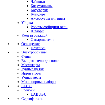
Чайники
Кофемашины
Кофеварки
Блендеры
Аксессуары для вина
Уборка
Роботы-мойщики окон
Швабры
Уход за одеждой
Отпариватели
Освещение
Ночники
Электробритвы
Фены
Выпрямители для волос
Массажеры
Зубные щетки
Ирригаторы
Умные весы
Маникюрные наборы
LEGO
Брелоки
LABUBU
Сертификаты