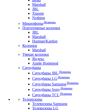
Beats
Marshall
JBL
Xiaomi
Nothing
Новинка
Микрофоны
Портативные колонки
JBL
Marshall
Harman/Kardon
Колонки
Marshall
Умные колонки
Яндекс
Apple Homepod
Саундбары
Новинка
Саундбары JBL
Новинка
Саундбары LG
Новинка
Саундбары Samsung
Новинка
Саундбары Sony
Новинка
Саундбары TCL
Телевизоры
Телевизоры Samsung
Телевизоры LG