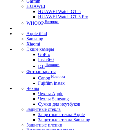
Garmin
HUAWEI
HUAWEI Watch GT 5
HUAWEI Watch GT 5 Pro
Новинка
WHOOP
Apple iPad
Samsung
Xiaomi
Экшн-камеры
GoPro
Insta360
Новинка
DJI
Фотоаппараты
Новинка
Canon
Fujifilm Instax
Чехлы
Чехлы Apple
Чехлы Samsung
Сумки для ноутбуков
Защитные стекла
Защитные стекла Apple
Защитные стекла Samsung
Защитные пленки