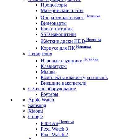
Процессоры
Материнские платы
Новинка
Оперативная память
Видеокарты
Блоки питания
SSD накопители
Новинка
Жёсткие диски HDD
Новинка
Корпуса для ПК
Периферия
Новинка
Игровые наушники
Клавиатуры
Мыши
Комплекты клавиатура и мышь
Внешние накопители
Сетевое оборудование
Роутеры
Apple Watch
Samsung
Xiaomi
Google
Новинка
Fitbit Air
Pixel Watch 3
Pixel Watch 2