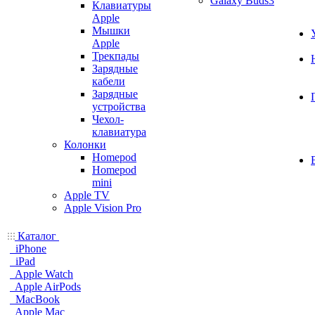
Galaxy Buds3
Клавиатуры
Apple
Мышки
Apple
Трекпады
Зарядные
кабели
Зарядные
устройства
Чехол-
клавиатура
Колонки
Homepod
Homepod
mini
Apple TV
Apple Vision Pro
Каталог
iPhone
iPad
Apple Watch
Apple AirPods
MacBook
Apple Mac