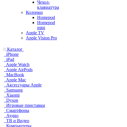
Чехол-
клавиатура
Колонки
Homepod
Homepod
mini
Apple TV
Apple Vision Pro
Каталог
iPhone
iPad
Apple Watch
Apple AirPods
MacBook
Apple Mac
Аксессуары Apple
Samsung
Xiaomi
Dyson
Игровые приставки
Смартфоны
Аудио
ТВ и Видео
Компьютеры