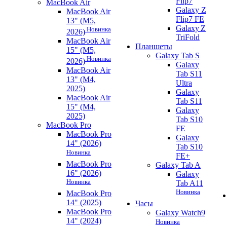
Flip7
MacBook Air
Galaxy Z
MacBook Air
Flip7 FE
13" (M5,
Galaxy Z
Новинка
2026)
TriFold
MacBook Air
Планшеты
15" (M5,
Galaxy Tab S
Новинка
2026)
Galaxy
MacBook Air
Tab S11
13" (M4,
Ultra
2025)
Galaxy
MacBook Air
Tab S11
15" (M4,
Galaxy
2025)
Tab S10
MacBook Pro
FE
MacBook Pro
Galaxy
14" (2026)
Tab S10
Новинка
FE+
MacBook Pro
Galaxy Tab A
16" (2026)
Galaxy
Новинка
Tab A11
Новинка
MacBook Pro
14" (2025)
Часы
MacBook Pro
Galaxy Watch9
14" (2024)
Новинка