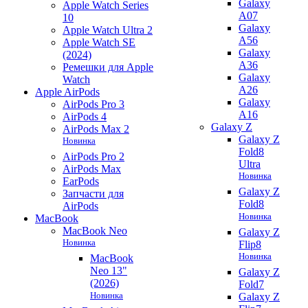
Galaxy
Apple Watch Series
A07
10
Galaxy
Apple Watch Ultra 2
A56
Apple Watch SE
Galaxy
(2024)
A36
Ремешки для Apple
Galaxy
Watch
A26
Apple AirPods
Galaxy
AirPods Pro 3
A16
AirPods 4
Galaxy Z
AirPods Max 2
Galaxy Z
Новинка
Fold8
AirPods Pro 2
Ultra
AirPods Max
Новинка
EarPods
Galaxy Z
Запчасти для
Fold8
AirPods
Новинка
MacBook
MacBook Neo
Galaxy Z
Новинка
Flip8
Новинка
MacBook
Neo 13"
Galaxy Z
(2026)
Fold7
Новинка
Galaxy Z