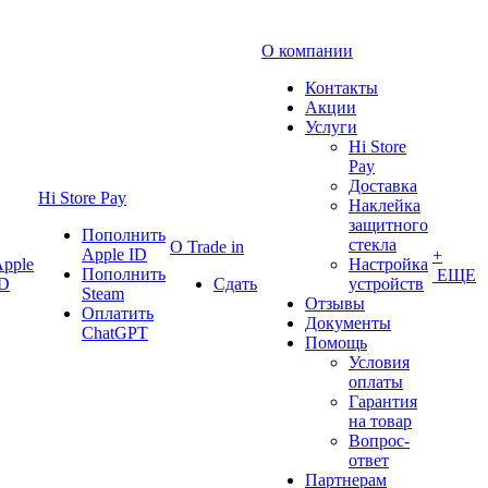
О компании
Контакты
Акции
Услуги
Hi Store
Pay
Доставка
Hi Store Pay
Наклейка
защитного
Пополнить
стекла
О Trade in
Apple ID
+
pple
Настройка
Пополнить
ЕЩЕ
ID
Сдать
устройств
Steam
Отзывы
Оплатить
Документы
ChatGPT
Помощь
Условия
оплаты
Гарантия
на товар
Вопрос-
ответ
Партнерам