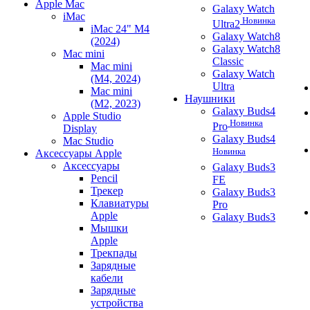
Apple Mac
Galaxy Watch
iMac
Новинка
Ultra2
iMac 24" M4
Galaxy Watch8
(2024)
Galaxy Watch8
Mac mini
Classic
Mac mini
Galaxy Watch
(M4, 2024)
Ultra
Mac mini
Наушники
(M2, 2023)
Galaxy Buds4
Apple Studio
Новинка
Pro
Display
Galaxy Buds4
Mac Studio
Новинка
Аксессуары Apple
Аксессуары
Galaxy Buds3
Pencil
FE
Трекер
Galaxy Buds3
Клавиатуры
Pro
Apple
Galaxy Buds3
Мышки
Apple
Трекпады
Зарядные
кабели
Зарядные
устройства