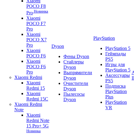
Xiaomi
POCO F8
Новинка
Pro
Xiaomi
POCO F7
Pro
Xiaomi
PlayStation
POCO X7
Pro
Dyson
PlayStation 5
Xiaomi
Геймпады
POCO F6
Фены Dyson
PS5
Xiaomi
Стайлеры
Игры для
POCO F6
Dyson
PlayStation 5
Pro
Выпрямители
A
Аксессуары
Xiaomi Redmi
Dyson
PS5
Xiaomi
Очистители
Подписка
Redmi 15
Dyson
PlayStation
Xiaomi
Пылесосы
Plus
Redmi 15C
Dyson
PlayStation
Xiaomi Redmi
VR
Note
Xiaomi
Redmi Note
15 Pro+ 5G
Новинка