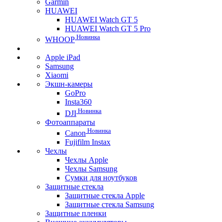
Garmin
HUAWEI
HUAWEI Watch GT 5
HUAWEI Watch GT 5 Pro
Новинка
WHOOP
Apple iPad
Samsung
Xiaomi
Экшн-камеры
GoPro
Insta360
Новинка
DJI
Фотоаппараты
Новинка
Canon
Fujifilm Instax
Чехлы
Чехлы Apple
Чехлы Samsung
Сумки для ноутбуков
Защитные стекла
Защитные стекла Apple
Защитные стекла Samsung
Защитные пленки