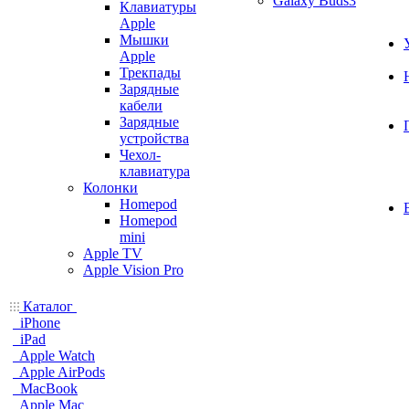
Galaxy Buds3
Клавиатуры
Apple
Мышки
Apple
Трекпады
Зарядные
кабели
Зарядные
устройства
Чехол-
клавиатура
Колонки
Homepod
Homepod
mini
Apple TV
Apple Vision Pro
Каталог
iPhone
iPad
Apple Watch
Apple AirPods
MacBook
Apple Mac