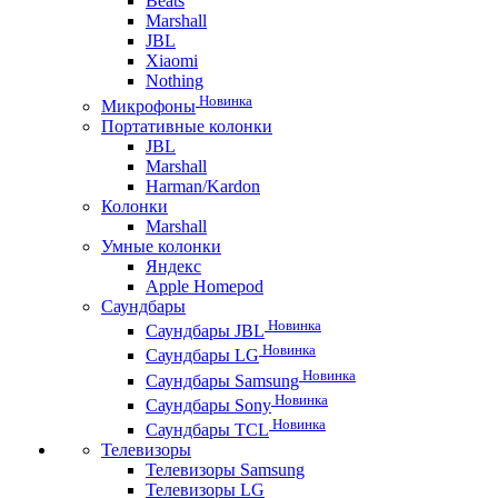
Beats
Marshall
JBL
Xiaomi
Nothing
Новинка
Микрофоны
Портативные колонки
JBL
Marshall
Harman/Kardon
Колонки
Marshall
Умные колонки
Яндекс
Apple Homepod
Саундбары
Новинка
Саундбары JBL
Новинка
Саундбары LG
Новинка
Саундбары Samsung
Новинка
Саундбары Sony
Новинка
Саундбары TCL
Телевизоры
Телевизоры Samsung
Телевизоры LG