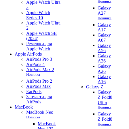
Новинка
Apple Watch Ultra
3
Galaxy
Apple Watch
A27
Series 10
Новинка
Apple Watch Ultra
Galaxy
2
A17
Apple Watch SE
Galaxy
(2024)
A07
Ремешки для
Galaxy
Apple Watch
A56
Apple AirPods
Galaxy
AirPods Pro 3
A36
AirPods 4
Galaxy
AirPods Max 2
A26
Новинка
Galaxy
AirPods Pro 2
A16
AirPods Max
Galaxy Z
EarPods
Galaxy
Запчасти для
Z Fold8
AirPods
Ultra
MacBook
Новинка
MacBook Neo
Galaxy
Новинка
Z Fold8
MacBook
Новинка
Neo 13"