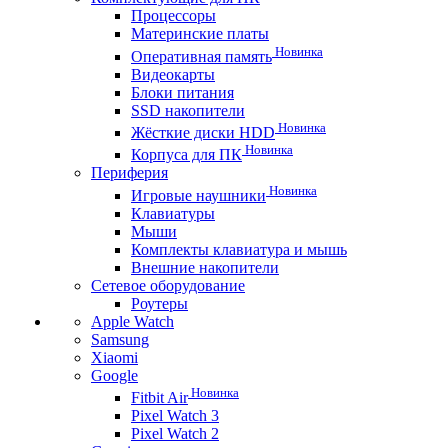
Процессоры
Материнские платы
Новинка
Оперативная память
Видеокарты
Блоки питания
SSD накопители
Новинка
Жёсткие диски HDD
Новинка
Корпуса для ПК
Периферия
Новинка
Игровые наушники
Клавиатуры
Мыши
Комплекты клавиатура и мышь
Внешние накопители
Сетевое оборудование
Роутеры
Apple Watch
Samsung
Xiaomi
Google
Новинка
Fitbit Air
Pixel Watch 3
Pixel Watch 2