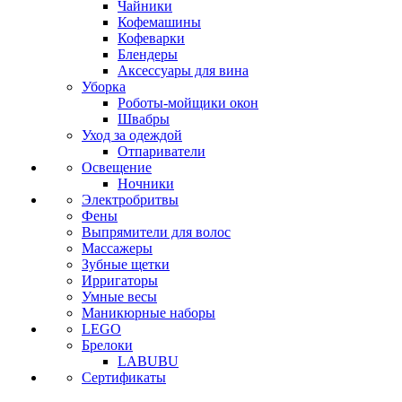
Чайники
Кофемашины
Кофеварки
Блендеры
Аксессуары для вина
Уборка
Роботы-мойщики окон
Швабры
Уход за одеждой
Отпариватели
Освещение
Ночники
Электробритвы
Фены
Выпрямители для волос
Массажеры
Зубные щетки
Ирригаторы
Умные весы
Маникюрные наборы
LEGO
Брелоки
LABUBU
Сертификаты