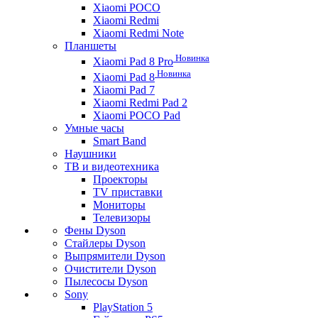
Xiaomi POCO
Xiaomi Redmi
Xiaomi Redmi Note
Планшеты
Новинка
Xiaomi Pad 8 Pro
Новинка
Xiaomi Pad 8
Xiaomi Pad 7
Xiaomi Redmi Pad 2
Xiaomi POCO Pad
Умные часы
Smart Band
Наушники
ТВ и видеотехника
Проекторы
TV приставки
Мониторы
Телевизоры
Фены Dyson
Стайлеры Dyson
Выпрямители Dyson
Очистители Dyson
Пылесосы Dyson
Sony
PlayStation 5