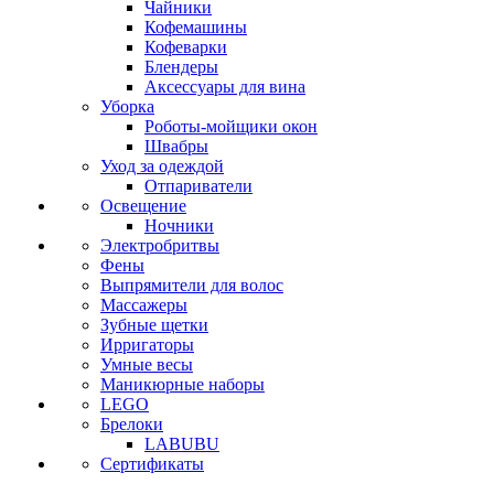
Чайники
Кофемашины
Кофеварки
Блендеры
Аксессуары для вина
Уборка
Роботы-мойщики окон
Швабры
Уход за одеждой
Отпариватели
Освещение
Ночники
Электробритвы
Фены
Выпрямители для волос
Массажеры
Зубные щетки
Ирригаторы
Умные весы
Маникюрные наборы
LEGO
Брелоки
LABUBU
Сертификаты