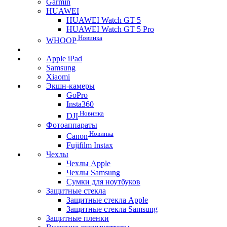
Garmin
HUAWEI
HUAWEI Watch GT 5
HUAWEI Watch GT 5 Pro
Новинка
WHOOP
Apple iPad
Samsung
Xiaomi
Экшн-камеры
GoPro
Insta360
Новинка
DJI
Фотоаппараты
Новинка
Canon
Fujifilm Instax
Чехлы
Чехлы Apple
Чехлы Samsung
Сумки для ноутбуков
Защитные стекла
Защитные стекла Apple
Защитные стекла Samsung
Защитные пленки