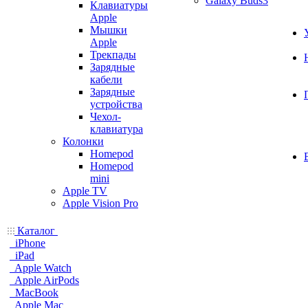
Galaxy Buds3
Клавиатуры
Apple
Мышки
Apple
Трекпады
Зарядные
кабели
Зарядные
устройства
Чехол-
клавиатура
Колонки
Homepod
Homepod
mini
Apple TV
Apple Vision Pro
Каталог
iPhone
iPad
Apple Watch
Apple AirPods
MacBook
Apple Mac