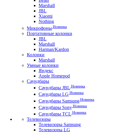
Beats
Marshall
JBL
Xiaomi
Nothing
Новинка
Микрофоны
Портативные колонки
JBL
Marshall
Harman/Kardon
Колонки
Marshall
Умные колонки
Яндекс
Apple Homepod
Саундбары
Новинка
Саундбары JBL
Новинка
Саундбары LG
Новинка
Саундбары Samsung
Новинка
Саундбары Sony
Новинка
Саундбары TCL
Телевизоры
Телевизоры Samsung
Телевизоры LG