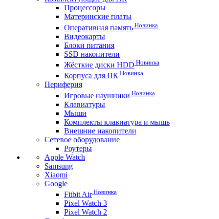
Процессоры
Материнские платы
Новинка
Оперативная память
Видеокарты
Блоки питания
SSD накопители
Новинка
Жёсткие диски HDD
Новинка
Корпуса для ПК
Периферия
Новинка
Игровые наушники
Клавиатуры
Мыши
Комплекты клавиатура и мышь
Внешние накопители
Сетевое оборудование
Роутеры
Apple Watch
Samsung
Xiaomi
Google
Новинка
Fitbit Air
Pixel Watch 3
Pixel Watch 2