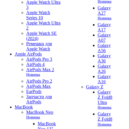
Новинка
Apple Watch Ultra
3
Galaxy
Apple Watch
A27
Series 10
Новинка
Apple Watch Ultra
Galaxy
2
A17
Apple Watch SE
Galaxy
(2024)
A07
Ремешки для
Galaxy
Apple Watch
A56
Apple AirPods
Galaxy
AirPods Pro 3
A36
AirPods 4
Galaxy
AirPods Max 2
A26
Новинка
Galaxy
AirPods Pro 2
A16
AirPods Max
Galaxy Z
EarPods
Galaxy
Запчасти для
Z Fold8
AirPods
Ultra
MacBook
Новинка
MacBook Neo
Galaxy
Новинка
Z Fold8
MacBook
Новинка
Neo 13"