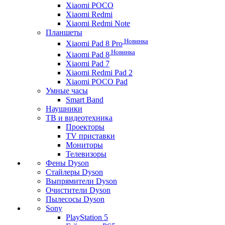
Xiaomi POCO
Xiaomi Redmi
Xiaomi Redmi Note
Планшеты
Новинка
Xiaomi Pad 8 Pro
Новинка
Xiaomi Pad 8
Xiaomi Pad 7
Xiaomi Redmi Pad 2
Xiaomi POCO Pad
Умные часы
Smart Band
Наушники
ТВ и видеотехника
Проекторы
TV приставки
Мониторы
Телевизоры
Фены Dyson
Стайлеры Dyson
Выпрямители Dyson
Очистители Dyson
Пылесосы Dyson
Sony
PlayStation 5