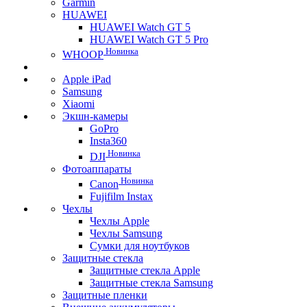
Garmin
HUAWEI
HUAWEI Watch GT 5
HUAWEI Watch GT 5 Pro
Новинка
WHOOP
Apple iPad
Samsung
Xiaomi
Экшн-камеры
GoPro
Insta360
Новинка
DJI
Фотоаппараты
Новинка
Canon
Fujifilm Instax
Чехлы
Чехлы Apple
Чехлы Samsung
Сумки для ноутбуков
Защитные стекла
Защитные стекла Apple
Защитные стекла Samsung
Защитные пленки