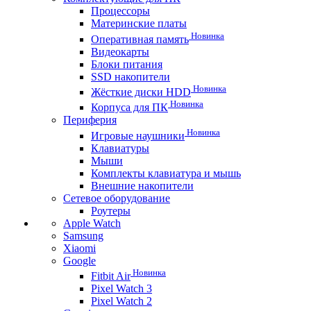
Процессоры
Материнские платы
Новинка
Оперативная память
Видеокарты
Блоки питания
SSD накопители
Новинка
Жёсткие диски HDD
Новинка
Корпуса для ПК
Периферия
Новинка
Игровые наушники
Клавиатуры
Мыши
Комплекты клавиатура и мышь
Внешние накопители
Сетевое оборудование
Роутеры
Apple Watch
Samsung
Xiaomi
Google
Новинка
Fitbit Air
Pixel Watch 3
Pixel Watch 2