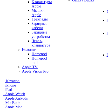
Galaxy Buds3
Клавиатуры
Apple
Мышки
Apple
Трекпады
Зарядные
кабели
Зарядные
устройства
Чехол-
клавиатура
Колонки
Homepod
Homepod
mini
Apple TV
Apple Vision Pro
Каталог
iPhone
iPad
Apple Watch
Apple AirPods
MacBook
Apple Mac