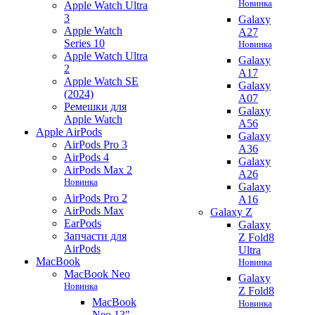
Новинка
Apple Watch Ultra
3
Galaxy
Apple Watch
A27
Series 10
Новинка
Apple Watch Ultra
Galaxy
2
A17
Apple Watch SE
Galaxy
(2024)
A07
Ремешки для
Galaxy
Apple Watch
A56
Apple AirPods
Galaxy
AirPods Pro 3
A36
AirPods 4
Galaxy
AirPods Max 2
A26
Новинка
Galaxy
AirPods Pro 2
A16
AirPods Max
Galaxy Z
EarPods
Galaxy
Запчасти для
Z Fold8
AirPods
Ultra
MacBook
Новинка
MacBook Neo
Galaxy
Новинка
Z Fold8
MacBook
Новинка
Neo 13"