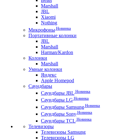
Beats
Marshall
JBL
Xiaomi
Nothing
Новинка
Микрофоны
Портативные колонки
JBL
Marshall
Harman/Kardon
Колонки
Marshall
Умные колонки
Яндекс
Apple Homepod
Саундбары
Новинка
Саундбары JBL
Новинка
Саундбары LG
Новинка
Саундбары Samsung
Новинка
Саундбары Sony
Новинка
Саундбары TCL
Телевизоры
Телевизоры Samsung
Телевизоры LG