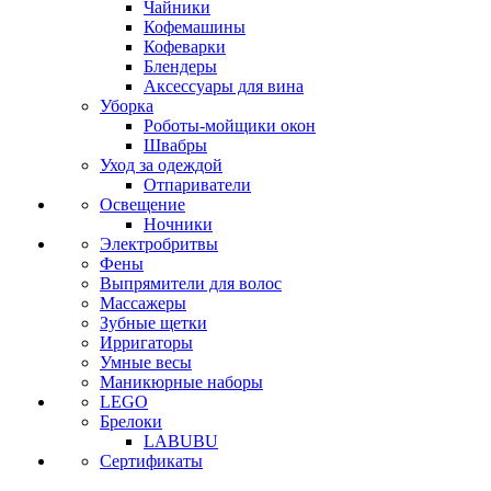
Чайники
Кофемашины
Кофеварки
Блендеры
Аксессуары для вина
Уборка
Роботы-мойщики окон
Швабры
Уход за одеждой
Отпариватели
Освещение
Ночники
Электробритвы
Фены
Выпрямители для волос
Массажеры
Зубные щетки
Ирригаторы
Умные весы
Маникюрные наборы
LEGO
Брелоки
LABUBU
Сертификаты