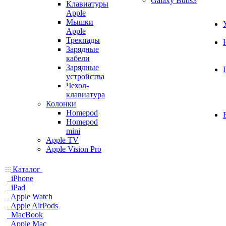
Galaxy Buds3
Клавиатуры
Apple
Мышки
Apple
Трекпады
Зарядные
кабели
Зарядные
устройства
Чехол-
клавиатура
Колонки
Homepod
Homepod
mini
Apple TV
Apple Vision Pro
Каталог
iPhone
iPad
Apple Watch
Apple AirPods
MacBook
Apple Mac