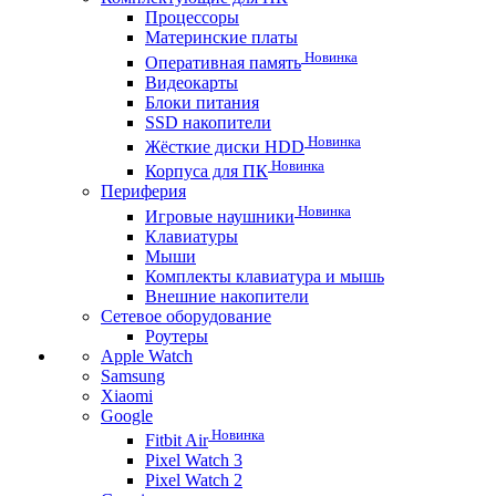
Процессоры
Материнские платы
Новинка
Оперативная память
Видеокарты
Блоки питания
SSD накопители
Новинка
Жёсткие диски HDD
Новинка
Корпуса для ПК
Периферия
Новинка
Игровые наушники
Клавиатуры
Мыши
Комплекты клавиатура и мышь
Внешние накопители
Сетевое оборудование
Роутеры
Apple Watch
Samsung
Xiaomi
Google
Новинка
Fitbit Air
Pixel Watch 3
Pixel Watch 2