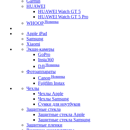
Garmin
HUAWEI
HUAWEI Watch GT 5
HUAWEI Watch GT 5 Pro
Новинка
WHOOP
Apple iPad
Samsung
Xiaomi
Экшн-камеры
GoPro
Insta360
Новинка
DJI
Фотоаппараты
Новинка
Canon
Fujifilm Instax
Чехлы
Чехлы Apple
Чехлы Samsung
Сумки для ноутбуков
Защитные стекла
Защитные стекла Apple
Защитные стекла Samsung
Защитные пленки