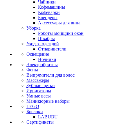
Чайники
Кофемашины
Кофеварки
Блендеры
Аксессуары для вина
Уборка
Роботы-мойщики окон
Швабры
Уход за одеждой
Отпариватели
Освещение
Ночники
Электробритвы
Фены
Выпрямители для волос
Массажеры
Зубные щетки
Ирригаторы
Умные весы
Маникюрные наборы
LEGO
Брелоки
LABUBU
Сертификаты