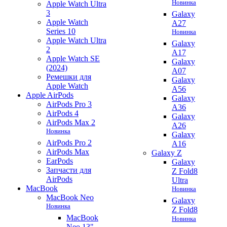
Новинка
Apple Watch Ultra
3
Galaxy
Apple Watch
A27
Series 10
Новинка
Apple Watch Ultra
Galaxy
2
A17
Apple Watch SE
Galaxy
(2024)
A07
Ремешки для
Galaxy
Apple Watch
A56
Apple AirPods
Galaxy
AirPods Pro 3
A36
AirPods 4
Galaxy
AirPods Max 2
A26
Новинка
Galaxy
AirPods Pro 2
A16
AirPods Max
Galaxy Z
EarPods
Galaxy
Запчасти для
Z Fold8
AirPods
Ultra
MacBook
Новинка
MacBook Neo
Galaxy
Новинка
Z Fold8
MacBook
Новинка
Neo 13"