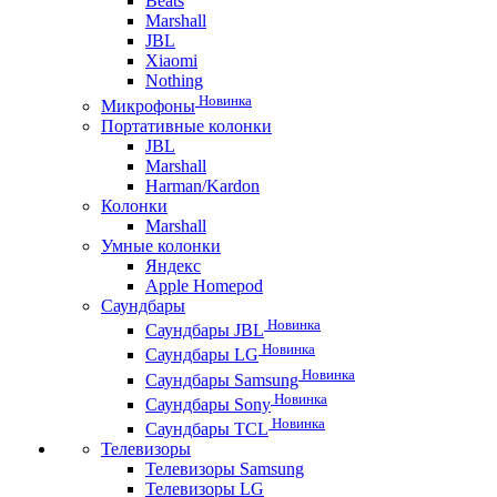
Beats
Marshall
JBL
Xiaomi
Nothing
Новинка
Микрофоны
Портативные колонки
JBL
Marshall
Harman/Kardon
Колонки
Marshall
Умные колонки
Яндекс
Apple Homepod
Саундбары
Новинка
Саундбары JBL
Новинка
Саундбары LG
Новинка
Саундбары Samsung
Новинка
Саундбары Sony
Новинка
Саундбары TCL
Телевизоры
Телевизоры Samsung
Телевизоры LG