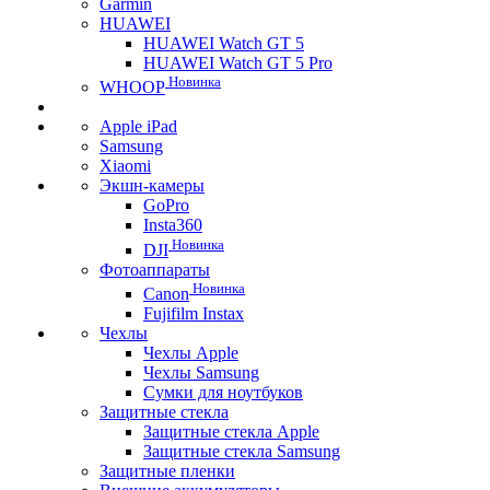
Garmin
HUAWEI
HUAWEI Watch GT 5
HUAWEI Watch GT 5 Pro
Новинка
WHOOP
Apple iPad
Samsung
Xiaomi
Экшн-камеры
GoPro
Insta360
Новинка
DJI
Фотоаппараты
Новинка
Canon
Fujifilm Instax
Чехлы
Чехлы Apple
Чехлы Samsung
Сумки для ноутбуков
Защитные стекла
Защитные стекла Apple
Защитные стекла Samsung
Защитные пленки