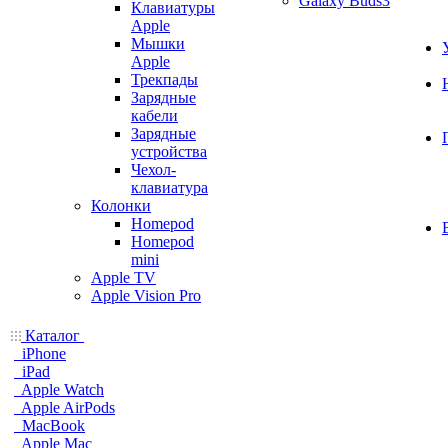
Galaxy Buds3
Клавиатуры
Apple
Мышки
Apple
Трекпады
Зарядные
кабели
Зарядные
устройства
Чехол-
клавиатура
Колонки
Homepod
Homepod
mini
Apple TV
Apple Vision Pro
Каталог
iPhone
iPad
Apple Watch
Apple AirPods
MacBook
Apple Mac