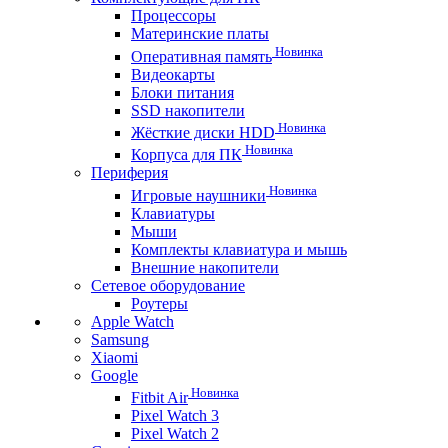
Процессоры
Материнские платы
Новинка
Оперативная память
Видеокарты
Блоки питания
SSD накопители
Новинка
Жёсткие диски HDD
Новинка
Корпуса для ПК
Периферия
Новинка
Игровые наушники
Клавиатуры
Мыши
Комплекты клавиатура и мышь
Внешние накопители
Сетевое оборудование
Роутеры
Apple Watch
Samsung
Xiaomi
Google
Новинка
Fitbit Air
Pixel Watch 3
Pixel Watch 2