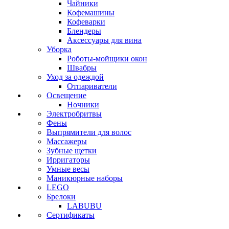
Чайники
Кофемашины
Кофеварки
Блендеры
Аксессуары для вина
Уборка
Роботы-мойщики окон
Швабры
Уход за одеждой
Отпариватели
Освещение
Ночники
Электробритвы
Фены
Выпрямители для волос
Массажеры
Зубные щетки
Ирригаторы
Умные весы
Маникюрные наборы
LEGO
Брелоки
LABUBU
Сертификаты