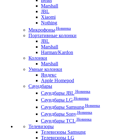
Beats
Marshall
JBL
Xiaomi
Nothing
Новинка
Микрофоны
Портативные колонки
JBL
Marshall
Harman/Kardon
Колонки
Marshall
Умные колонки
Яндекс
Apple Homepod
Саундбары
Новинка
Саундбары JBL
Новинка
Саундбары LG
Новинка
Саундбары Samsung
Новинка
Саундбары Sony
Новинка
Саундбары TCL
Телевизоры
Телевизоры Samsung
Телевизоры LG