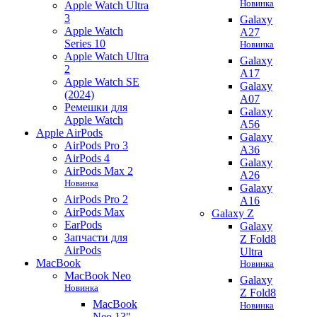
Новинка
Apple Watch Ultra
3
Galaxy
Apple Watch
A27
Series 10
Новинка
Apple Watch Ultra
Galaxy
2
A17
Apple Watch SE
Galaxy
(2024)
A07
Ремешки для
Galaxy
Apple Watch
A56
Apple AirPods
Galaxy
AirPods Pro 3
A36
AirPods 4
Galaxy
AirPods Max 2
A26
Новинка
Galaxy
AirPods Pro 2
A16
AirPods Max
Galaxy Z
EarPods
Galaxy
Запчасти для
Z Fold8
AirPods
Ultra
MacBook
Новинка
MacBook Neo
Galaxy
Новинка
Z Fold8
MacBook
Новинка
Neo 13"