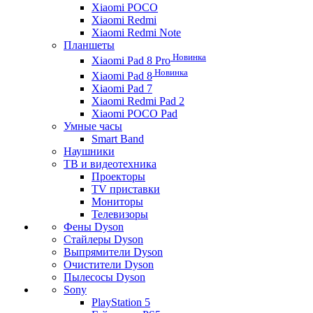
Xiaomi POCO
Xiaomi Redmi
Xiaomi Redmi Note
Планшеты
Новинка
Xiaomi Pad 8 Pro
Новинка
Xiaomi Pad 8
Xiaomi Pad 7
Xiaomi Redmi Pad 2
Xiaomi POCO Pad
Умные часы
Smart Band
Наушники
ТВ и видеотехника
Проекторы
TV приставки
Мониторы
Телевизоры
Фены Dyson
Стайлеры Dyson
Выпрямители Dyson
Очистители Dyson
Пылесосы Dyson
Sony
PlayStation 5