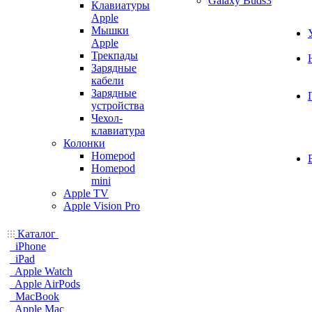
Galaxy Buds3
Клавиатуры
Apple
Мышки
Apple
Трекпады
Зарядные
кабели
Зарядные
устройства
Чехол-
клавиатура
Колонки
Homepod
Homepod
mini
Apple TV
Apple Vision Pro
Каталог
iPhone
iPad
Apple Watch
Apple AirPods
MacBook
Apple Mac