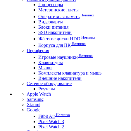
Процессоры
Материнские платы
Новинка
Оперативная память
Видеокарты
Блоки питания
SSD накопители
Новинка
Жёсткие диски HDD
Новинка
Корпуса для ПК
Периферия
Новинка
Игровые наушники
Клавиатуры
Мыши
Комплекты клавиатура и мышь
Внешние накопители
Сетевое оборудование
Роутеры
Apple Watch
Samsung
Xiaomi
Google
Новинка
Fitbit Air
Pixel Watch 3
Pixel Watch 2