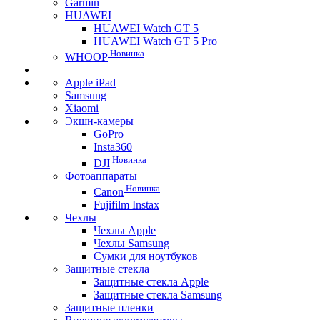
Garmin
HUAWEI
HUAWEI Watch GT 5
HUAWEI Watch GT 5 Pro
Новинка
WHOOP
Apple iPad
Samsung
Xiaomi
Экшн-камеры
GoPro
Insta360
Новинка
DJI
Фотоаппараты
Новинка
Canon
Fujifilm Instax
Чехлы
Чехлы Apple
Чехлы Samsung
Сумки для ноутбуков
Защитные стекла
Защитные стекла Apple
Защитные стекла Samsung
Защитные пленки