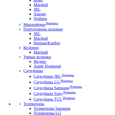
Beats
Marshall
JBL
Xiaomi
Nothing
Новинка
Микрофоны
Портативные колонки
JBL
Marshall
Harman/Kardon
Колонки
Marshall
Умные колонки
Яндекс
Apple Homepod
Саундбары
Новинка
Саундбары JBL
Новинка
Саундбары LG
Новинка
Саундбары Samsung
Новинка
Саундбары Sony
Новинка
Саундбары TCL
Телевизоры
Телевизоры Samsung
Телевизоры LG