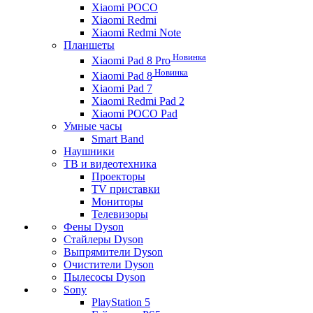
Xiaomi POCO
Xiaomi Redmi
Xiaomi Redmi Note
Планшеты
Новинка
Xiaomi Pad 8 Pro
Новинка
Xiaomi Pad 8
Xiaomi Pad 7
Xiaomi Redmi Pad 2
Xiaomi POCO Pad
Умные часы
Smart Band
Наушники
ТВ и видеотехника
Проекторы
TV приставки
Мониторы
Телевизоры
Фены Dyson
Стайлеры Dyson
Выпрямители Dyson
Очистители Dyson
Пылесосы Dyson
Sony
PlayStation 5