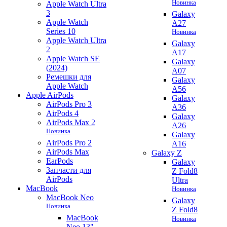
Новинка
Apple Watch Ultra
3
Galaxy
Apple Watch
A27
Series 10
Новинка
Apple Watch Ultra
Galaxy
2
A17
Apple Watch SE
Galaxy
(2024)
A07
Ремешки для
Galaxy
Apple Watch
A56
Apple AirPods
Galaxy
AirPods Pro 3
A36
AirPods 4
Galaxy
AirPods Max 2
A26
Новинка
Galaxy
AirPods Pro 2
A16
AirPods Max
Galaxy Z
EarPods
Galaxy
Запчасти для
Z Fold8
AirPods
Ultra
MacBook
Новинка
MacBook Neo
Galaxy
Новинка
Z Fold8
MacBook
Новинка
Neo 13"