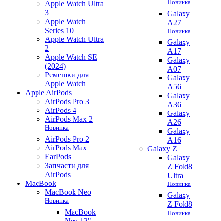
Новинка
Apple Watch Ultra
3
Galaxy
Apple Watch
A27
Series 10
Новинка
Apple Watch Ultra
Galaxy
2
A17
Apple Watch SE
Galaxy
(2024)
A07
Ремешки для
Galaxy
Apple Watch
A56
Apple AirPods
Galaxy
AirPods Pro 3
A36
AirPods 4
Galaxy
AirPods Max 2
A26
Новинка
Galaxy
AirPods Pro 2
A16
AirPods Max
Galaxy Z
EarPods
Galaxy
Запчасти для
Z Fold8
AirPods
Ultra
MacBook
Новинка
MacBook Neo
Galaxy
Новинка
Z Fold8
MacBook
Новинка
Neo 13"