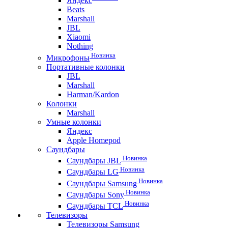
Яндекс
Beats
Marshall
JBL
Xiaomi
Nothing
Новинка
Микрофоны
Портативные колонки
JBL
Marshall
Harman/Kardon
Колонки
Marshall
Умные колонки
Яндекс
Apple Homepod
Саундбары
Новинка
Саундбары JBL
Новинка
Саундбары LG
Новинка
Саундбары Samsung
Новинка
Саундбары Sony
Новинка
Саундбары TCL
Телевизоры
Телевизоры Samsung