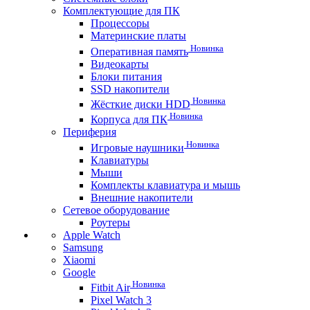
Комплектующие для ПК
Процессоры
Материнские платы
Новинка
Оперативная память
Видеокарты
Блоки питания
SSD накопители
Новинка
Жёсткие диски HDD
Новинка
Корпуса для ПК
Периферия
Новинка
Игровые наушники
Клавиатуры
Мыши
Комплекты клавиатура и мышь
Внешние накопители
Сетевое оборудование
Роутеры
Apple Watch
Samsung
Xiaomi
Google
Новинка
Fitbit Air
Pixel Watch 3