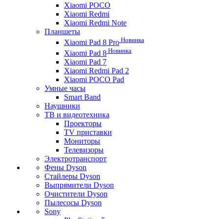
Xiaomi POCO
Xiaomi Redmi
Xiaomi Redmi Note
Планшеты
Новинка
Xiaomi Pad 8 Pro
Новинка
Xiaomi Pad 8
Xiaomi Pad 7
Xiaomi Redmi Pad 2
Xiaomi POCO Pad
Умные часы
Smart Band
Наушники
ТВ и видеотехника
Проекторы
TV приставки
Мониторы
Телевизоры
Электротранспорт
Фены Dyson
Стайлеры Dyson
Выпрямители Dyson
Очистители Dyson
Пылесосы Dyson
Sony