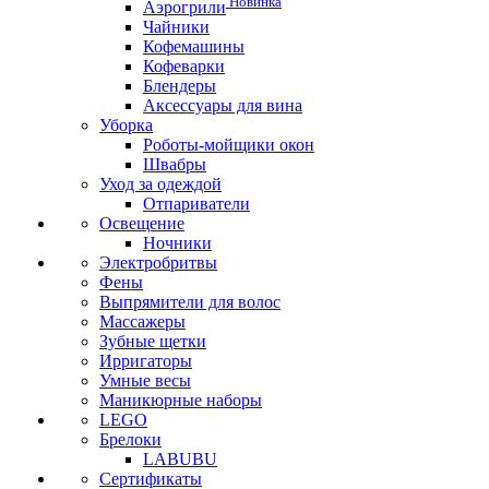
Новинка
Аэрогрили
Чайники
Кофемашины
Кофеварки
Блендеры
Аксессуары для вина
Уборка
Роботы-мойщики окон
Швабры
Уход за одеждой
Отпариватели
Освещение
Ночники
Электробритвы
Фены
Выпрямители для волос
Массажеры
Зубные щетки
Ирригаторы
Умные весы
Маникюрные наборы
LEGO
Брелоки
LABUBU
Сертификаты