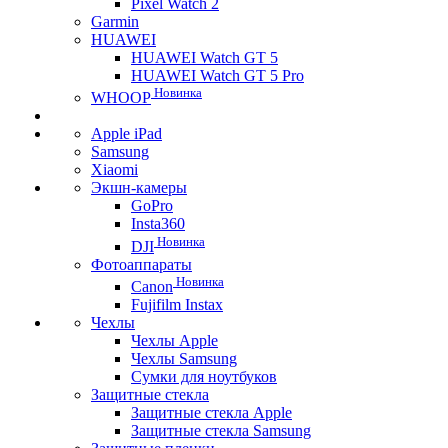
Pixel Watch 2
Garmin
HUAWEI
HUAWEI Watch GT 5
HUAWEI Watch GT 5 Pro
Новинка
WHOOP
Apple iPad
Samsung
Xiaomi
Экшн-камеры
GoPro
Insta360
Новинка
DJI
Фотоаппараты
Новинка
Canon
Fujifilm Instax
Чехлы
Чехлы Apple
Чехлы Samsung
Сумки для ноутбуков
Защитные стекла
Защитные стекла Apple
Защитные стекла Samsung