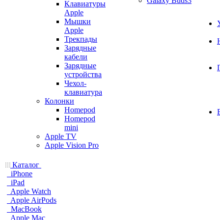
Galaxy Buds3
Клавиатуры
Apple
Мышки
Apple
Трекпады
Зарядные
кабели
Зарядные
устройства
Чехол-
клавиатура
Колонки
Homepod
Homepod
mini
Apple TV
Apple Vision Pro
Каталог
iPhone
iPad
Apple Watch
Apple AirPods
MacBook
Apple Mac