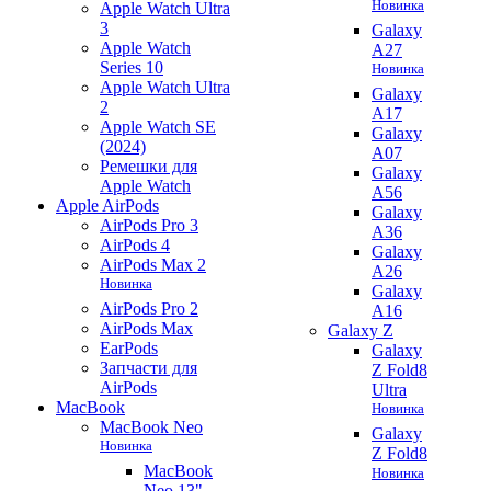
Новинка
Apple Watch Ultra
3
Galaxy
Apple Watch
A27
Series 10
Новинка
Apple Watch Ultra
Galaxy
2
A17
Apple Watch SE
Galaxy
(2024)
A07
Ремешки для
Galaxy
Apple Watch
A56
Apple AirPods
Galaxy
AirPods Pro 3
A36
AirPods 4
Galaxy
AirPods Max 2
A26
Новинка
Galaxy
AirPods Pro 2
A16
AirPods Max
Galaxy Z
EarPods
Galaxy
Запчасти для
Z Fold8
AirPods
Ultra
MacBook
Новинка
MacBook Neo
Galaxy
Новинка
Z Fold8
MacBook
Новинка
Neo 13"