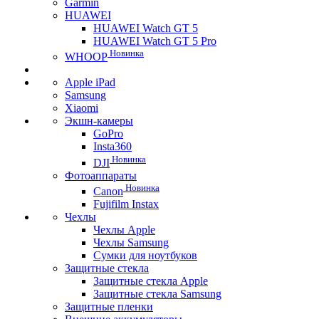
Garmin
HUAWEI
HUAWEI Watch GT 5
HUAWEI Watch GT 5 Pro
Новинка
WHOOP
Apple iPad
Samsung
Xiaomi
Экшн-камеры
GoPro
Insta360
Новинка
DJI
Фотоаппараты
Новинка
Canon
Fujifilm Instax
Чехлы
Чехлы Apple
Чехлы Samsung
Сумки для ноутбуков
Защитные стекла
Защитные стекла Apple
Защитные стекла Samsung
Защитные пленки