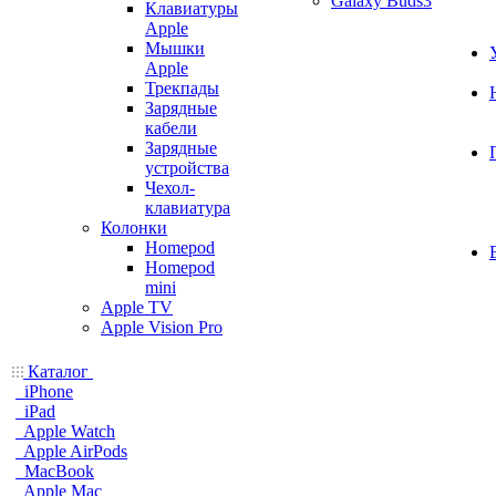
Galaxy Buds3
Клавиатуры
Apple
Мышки
Apple
Трекпады
Зарядные
кабели
Зарядные
устройства
Чехол-
клавиатура
Колонки
Homepod
Homepod
mini
Apple TV
Apple Vision Pro
Каталог
iPhone
iPad
Apple Watch
Apple AirPods
MacBook
Apple Mac