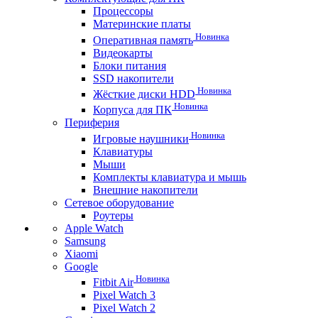
Процессоры
Материнские платы
Новинка
Оперативная память
Видеокарты
Блоки питания
SSD накопители
Новинка
Жёсткие диски HDD
Новинка
Корпуса для ПК
Периферия
Новинка
Игровые наушники
Клавиатуры
Мыши
Комплекты клавиатура и мышь
Внешние накопители
Сетевое оборудование
Роутеры
Apple Watch
Samsung
Xiaomi
Google
Новинка
Fitbit Air
Pixel Watch 3
Pixel Watch 2