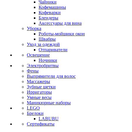
Чайники
Кофемашины
Кофеварки
Блендеры
Аксессуары для вина
Уборка
Роботы-мойщики окон
Швабры
Уход за одеждой
Отпариватели
Освещение
Ночники
Электробритвы
Фены
Выпрямители для волос
Массажеры
Зубные щетки
Ирригаторы
Умные весы
Маникюрные наборы
LEGO
Брелоки
LABUBU
Сертификаты