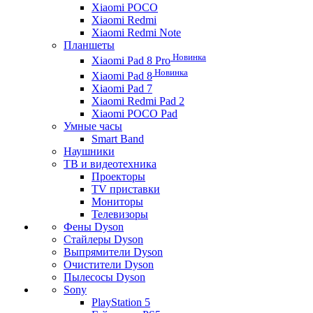
Xiaomi POCO
Xiaomi Redmi
Xiaomi Redmi Note
Планшеты
Новинка
Xiaomi Pad 8 Pro
Новинка
Xiaomi Pad 8
Xiaomi Pad 7
Xiaomi Redmi Pad 2
Xiaomi POCO Pad
Умные часы
Smart Band
Наушники
ТВ и видеотехника
Проекторы
TV приставки
Мониторы
Телевизоры
Фены Dyson
Стайлеры Dyson
Выпрямители Dyson
Очистители Dyson
Пылесосы Dyson
Sony
PlayStation 5