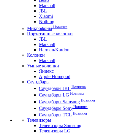
Beats
Marshall
JBL
Xiaomi
Nothing
Новинка
Микрофоны
Портативные колонки
JBL
Marshall
Harman/Kardon
Колонки
Marshall
Умные колонки
Яндекс
Apple Homepod
Саундбары
Новинка
Саундбары JBL
Новинка
Саундбары LG
Новинка
Саундбары Samsung
Новинка
Саундбары Sony
Новинка
Саундбары TCL
Телевизоры
Телевизоры Samsung
Телевизоры LG