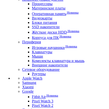
Процессоры
Материнские платы
Новинка
Оперативная память
Видеокарты
Блоки питания
SSD накопители
Новинка
Жёсткие диски HDD
Новинка
Корпуса для ПК
Периферия
Новинка
Игровые наушники
Клавиатуры
Мыши
Комплекты клавиатура и мышь
Внешние накопители
Сетевое оборудование
Роутеры
Apple Watch
Samsung
Xiaomi
Google
Новинка
Fitbit Air
Pixel Watch 3
Pixel Watch 2