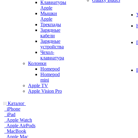
Galaxy Buds3
Клавиатуры
Apple
Мышки
Apple
Трекпады
Зарядные
кабели
Зарядные
устройства
Чехол-
клавиатура
Колонки
Homepod
Homepod
mini
Apple TV
Apple Vision Pro
Каталог
iPhone
iPad
Apple Watch
Apple AirPods
MacBook
Apple Mac