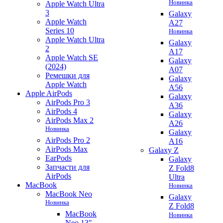
Новинка
Apple Watch Ultra
3
Galaxy
Apple Watch
A27
Series 10
Новинка
Apple Watch Ultra
Galaxy
2
A17
Apple Watch SE
Galaxy
(2024)
A07
Ремешки для
Galaxy
Apple Watch
A56
Apple AirPods
Galaxy
AirPods Pro 3
A36
AirPods 4
Galaxy
AirPods Max 2
A26
Новинка
Galaxy
AirPods Pro 2
A16
AirPods Max
Galaxy Z
EarPods
Galaxy
Запчасти для
Z Fold8
AirPods
Ultra
MacBook
Новинка
MacBook Neo
Galaxy
Новинка
Z Fold8
MacBook
Новинка
Neo 13"