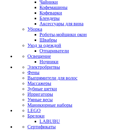
Чайники
Кофемашины
Кофеварки
Блендеры
Аксессуары для вина
Уборка
Роботы-мойщики окон
Швабры
Уход за одеждой
Отпариватели
Освещение
Ночники
Электробритвы
Фены
Выпрямители для волос
Массажеры
Зубные щетки
Ирригаторы
Умные весы
Маникюрные наборы
LEGO
Брелоки
LABUBU
Сертификаты