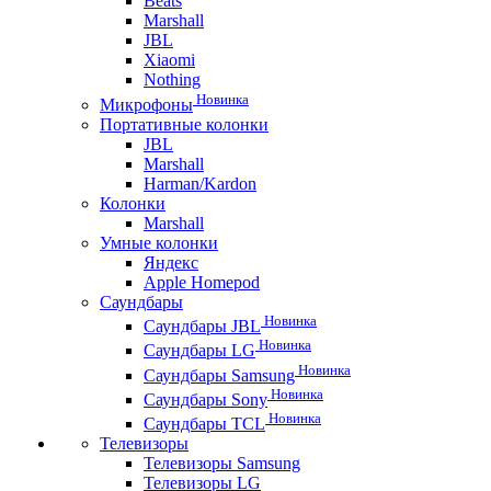
Beats
Marshall
JBL
Xiaomi
Nothing
Новинка
Микрофоны
Портативные колонки
JBL
Marshall
Harman/Kardon
Колонки
Marshall
Умные колонки
Яндекс
Apple Homepod
Саундбары
Новинка
Саундбары JBL
Новинка
Саундбары LG
Новинка
Саундбары Samsung
Новинка
Саундбары Sony
Новинка
Саундбары TCL
Телевизоры
Телевизоры Samsung
Телевизоры LG