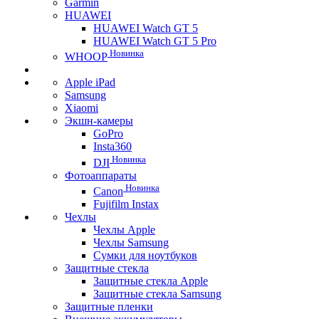
Garmin
HUAWEI
HUAWEI Watch GT 5
HUAWEI Watch GT 5 Pro
Новинка
WHOOP
Apple iPad
Samsung
Xiaomi
Экшн-камеры
GoPro
Insta360
Новинка
DJI
Фотоаппараты
Новинка
Canon
Fujifilm Instax
Чехлы
Чехлы Apple
Чехлы Samsung
Сумки для ноутбуков
Защитные стекла
Защитные стекла Apple
Защитные стекла Samsung
Защитные пленки