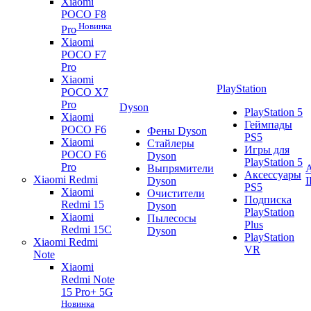
Xiaomi
POCO F8
Новинка
Pro
Xiaomi
POCO F7
Pro
Xiaomi
PlayStation
POCO X7
Pro
Dyson
PlayStation 5
Xiaomi
Геймпады
POCO F6
Фены Dyson
PS5
Xiaomi
Стайлеры
Игры для
POCO F6
Dyson
PlayStation 5
Pro
Выпрямители
A
Аксессуары
Xiaomi Redmi
Dyson
PS5
Xiaomi
Очистители
Подписка
Redmi 15
Dyson
PlayStation
Xiaomi
Пылесосы
Plus
Redmi 15C
Dyson
PlayStation
Xiaomi Redmi
VR
Note
Xiaomi
Redmi Note
15 Pro+ 5G
Новинка