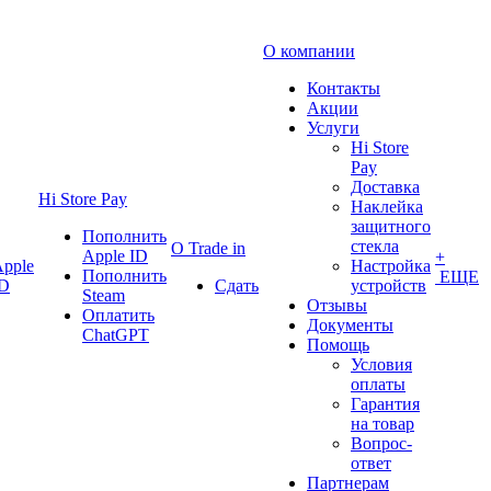
О компании
Контакты
Акции
Услуги
Hi Store
Pay
Доставка
Hi Store Pay
Наклейка
защитного
Пополнить
стекла
О Trade in
Apple ID
+
pple
Настройка
Пополнить
ЕЩЕ
ID
Сдать
устройств
Steam
Отзывы
Оплатить
Документы
ChatGPT
Помощь
Условия
оплаты
Гарантия
на товар
Вопрос-
ответ
Партнерам