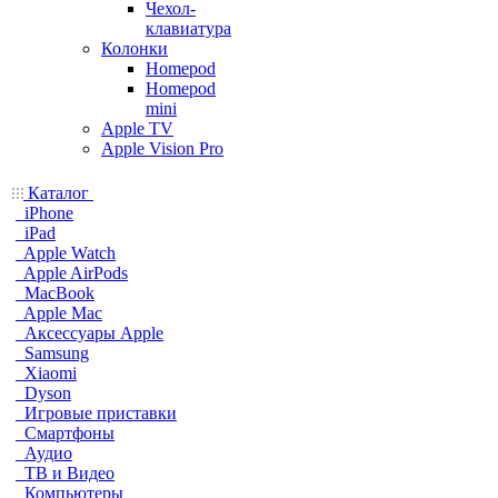
Чехол-
клавиатура
Колонки
Homepod
Homepod
mini
Apple TV
Apple Vision Pro
Каталог
iPhone
iPad
Apple Watch
Apple AirPods
MacBook
Apple Mac
Аксессуары Apple
Samsung
Xiaomi
Dyson
Игровые приставки
Смартфоны
Аудио
ТВ и Видео
Компьютеры