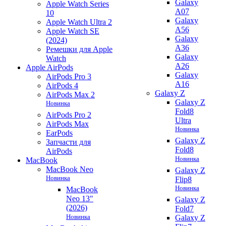
Galaxy
Apple Watch Series
A07
10
Galaxy
Apple Watch Ultra 2
A56
Apple Watch SE
Galaxy
(2024)
A36
Ремешки для Apple
Galaxy
Watch
A26
Apple AirPods
Galaxy
AirPods Pro 3
A16
AirPods 4
Galaxy Z
AirPods Max 2
Galaxy Z
Новинка
Fold8
AirPods Pro 2
Ultra
AirPods Max
Новинка
EarPods
Galaxy Z
Запчасти для
Fold8
AirPods
Новинка
MacBook
MacBook Neo
Galaxy Z
Новинка
Flip8
Новинка
MacBook
Neo 13"
Galaxy Z
(2026)
Fold7
Новинка
Galaxy Z