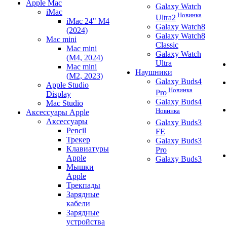
Apple Mac
Galaxy Watch
iMac
Новинка
Ultra2
iMac 24" M4
Galaxy Watch8
(2024)
Galaxy Watch8
Mac mini
Classic
Mac mini
Galaxy Watch
(M4, 2024)
Ultra
Mac mini
Наушники
(M2, 2023)
Galaxy Buds4
Apple Studio
Новинка
Pro
Display
Galaxy Buds4
Mac Studio
Новинка
Аксессуары Apple
Аксессуары
Galaxy Buds3
Pencil
FE
Трекер
Galaxy Buds3
Клавиатуры
Pro
Apple
Galaxy Buds3
Мышки
Apple
Трекпады
Зарядные
кабели
Зарядные
устройства