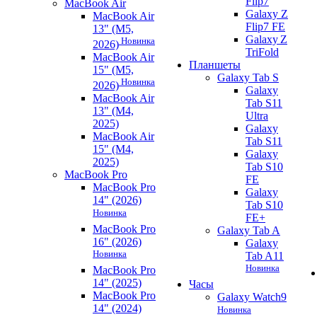
Flip7
MacBook Air
Galaxy Z
MacBook Air
Flip7 FE
13" (M5,
Galaxy Z
Новинка
2026)
TriFold
MacBook Air
Планшеты
15" (M5,
Galaxy Tab S
Новинка
2026)
Galaxy
MacBook Air
Tab S11
13" (M4,
Ultra
2025)
Galaxy
MacBook Air
Tab S11
15" (M4,
Galaxy
2025)
Tab S10
MacBook Pro
FE
MacBook Pro
Galaxy
14" (2026)
Tab S10
Новинка
FE+
MacBook Pro
Galaxy Tab A
16" (2026)
Galaxy
Новинка
Tab A11
Новинка
MacBook Pro
14" (2025)
Часы
MacBook Pro
Galaxy Watch9
14" (2024)
Новинка