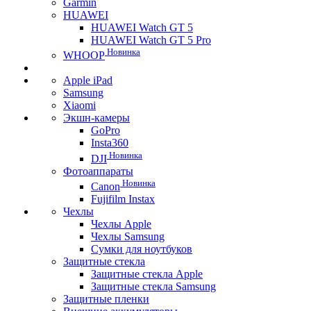
Garmin
HUAWEI
HUAWEI Watch GT 5
HUAWEI Watch GT 5 Pro
Новинка
WHOOP
Apple iPad
Samsung
Xiaomi
Экшн-камеры
GoPro
Insta360
Новинка
DJI
Фотоаппараты
Новинка
Canon
Fujifilm Instax
Чехлы
Чехлы Apple
Чехлы Samsung
Сумки для ноутбуков
Защитные стекла
Защитные стекла Apple
Защитные стекла Samsung
Защитные пленки