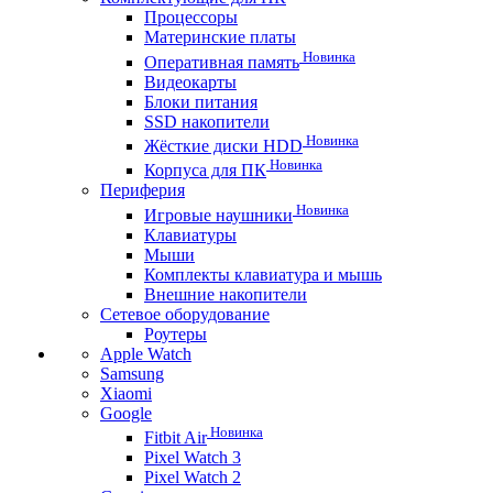
Процессоры
Материнские платы
Новинка
Оперативная память
Видеокарты
Блоки питания
SSD накопители
Новинка
Жёсткие диски HDD
Новинка
Корпуса для ПК
Периферия
Новинка
Игровые наушники
Клавиатуры
Мыши
Комплекты клавиатура и мышь
Внешние накопители
Сетевое оборудование
Роутеры
Apple Watch
Samsung
Xiaomi
Google
Новинка
Fitbit Air
Pixel Watch 3
Pixel Watch 2