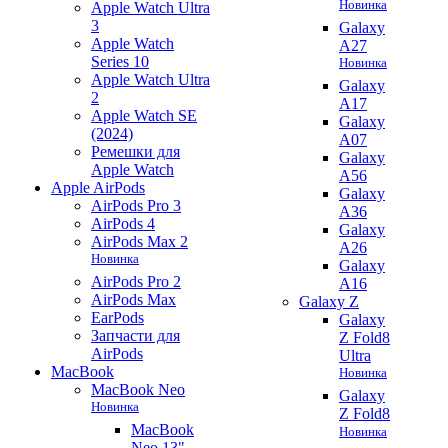
Новинка
Apple Watch Ultra
3
Galaxy
Apple Watch
A27
Series 10
Новинка
Apple Watch Ultra
Galaxy
2
A17
Apple Watch SE
Galaxy
(2024)
A07
Ремешки для
Galaxy
Apple Watch
A56
Apple AirPods
Galaxy
AirPods Pro 3
A36
AirPods 4
Galaxy
AirPods Max 2
A26
Новинка
Galaxy
AirPods Pro 2
A16
AirPods Max
Galaxy Z
EarPods
Galaxy
Запчасти для
Z Fold8
AirPods
Ultra
MacBook
Новинка
MacBook Neo
Galaxy
Новинка
Z Fold8
MacBook
Новинка
Neo 13"