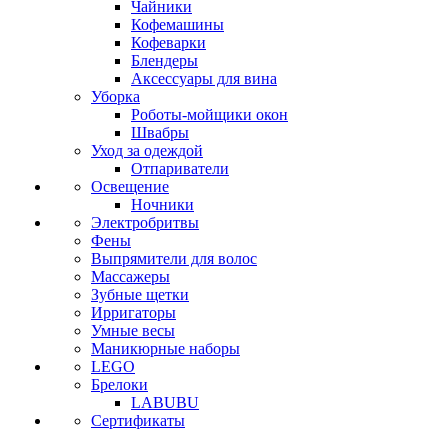
Чайники
Кофемашины
Кофеварки
Блендеры
Аксессуары для вина
Уборка
Роботы-мойщики окон
Швабры
Уход за одеждой
Отпариватели
Освещение
Ночники
Электробритвы
Фены
Выпрямители для волос
Массажеры
Зубные щетки
Ирригаторы
Умные весы
Маникюрные наборы
LEGO
Брелоки
LABUBU
Сертификаты