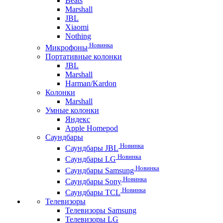
Beats
Marshall
JBL
Xiaomi
Nothing
Новинка
Микрофоны
Портативные колонки
JBL
Marshall
Harman/Kardon
Колонки
Marshall
Умные колонки
Яндекс
Apple Homepod
Саундбары
Новинка
Саундбары JBL
Новинка
Саундбары LG
Новинка
Саундбары Samsung
Новинка
Саундбары Sony
Новинка
Саундбары TCL
Телевизоры
Телевизоры Samsung
Телевизоры LG