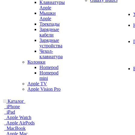
Galaxy Buds3
Клавиатуры
Apple
Мышки
Apple
Трекпады
Зарядные
кабели
Зарядные
устройства
Чехол-
клавиатура
Колонки
Homepod
Homepod
mini
Apple TV
Apple Vision Pro
Каталог
iPhone
iPad
Apple Watch
Apple AirPods
MacBook
Apple Mac