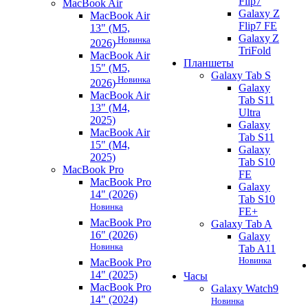
Flip7
MacBook Air
Galaxy Z
MacBook Air
Flip7 FE
13" (M5,
Galaxy Z
Новинка
2026)
TriFold
MacBook Air
Планшеты
15" (M5,
Galaxy Tab S
Новинка
2026)
Galaxy
MacBook Air
Tab S11
13" (M4,
Ultra
2025)
Galaxy
MacBook Air
Tab S11
15" (M4,
Galaxy
2025)
Tab S10
MacBook Pro
FE
MacBook Pro
Galaxy
14" (2026)
Tab S10
Новинка
FE+
MacBook Pro
Galaxy Tab A
16" (2026)
Galaxy
Новинка
Tab A11
Новинка
MacBook Pro
14" (2025)
Часы
MacBook Pro
Galaxy Watch9
14" (2024)
Новинка