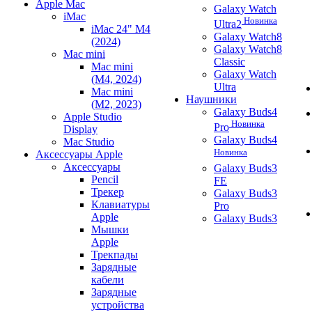
Apple Mac
Galaxy Watch
iMac
Новинка
Ultra2
iMac 24" M4
Galaxy Watch8
(2024)
Galaxy Watch8
Mac mini
Classic
Mac mini
Galaxy Watch
(M4, 2024)
Ultra
Mac mini
Наушники
(M2, 2023)
Galaxy Buds4
Apple Studio
Новинка
Pro
Display
Galaxy Buds4
Mac Studio
Новинка
Аксессуары Apple
Аксессуары
Galaxy Buds3
Pencil
FE
Трекер
Galaxy Buds3
Клавиатуры
Pro
Apple
Galaxy Buds3
Мышки
Apple
Трекпады
Зарядные
кабели
Зарядные
устройства