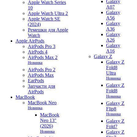
Galaxy
Apple Watch Series
A07
10
Galaxy
Apple Watch Ultra 2
A56
Apple Watch SE
Galaxy
(2024)
A36
Ремешки для Apple
Galaxy
Watch
A26
Apple AirPods
Galaxy
AirPods Pro 3
A16
AirPods 4
Galaxy Z
AirPods Max 2
Galaxy Z
Новинка
Fold8
AirPods Pro 2
Ultra
AirPods Max
Новинка
EarPods
Galaxy Z
Запчасти для
Fold8
AirPods
Новинка
MacBook
MacBook Neo
Galaxy Z
Новинка
Flip8
Новинка
MacBook
Neo 13"
Galaxy Z
(2026)
Fold7
Новинка
Galaxy Z