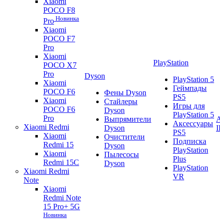
Xiaomi
POCO F8
Новинка
Pro
Xiaomi
POCO F7
Pro
Xiaomi
PlayStation
POCO X7
Pro
Dyson
PlayStation 5
Xiaomi
Геймпады
POCO F6
Фены Dyson
PS5
Xiaomi
Стайлеры
Игры для
POCO F6
Dyson
PlayStation 5
Pro
Выпрямители
A
Аксессуары
Xiaomi Redmi
Dyson
PS5
Xiaomi
Очистители
Подписка
Redmi 15
Dyson
PlayStation
Xiaomi
Пылесосы
Plus
Redmi 15C
Dyson
PlayStation
Xiaomi Redmi
VR
Note
Xiaomi
Redmi Note
15 Pro+ 5G
Новинка