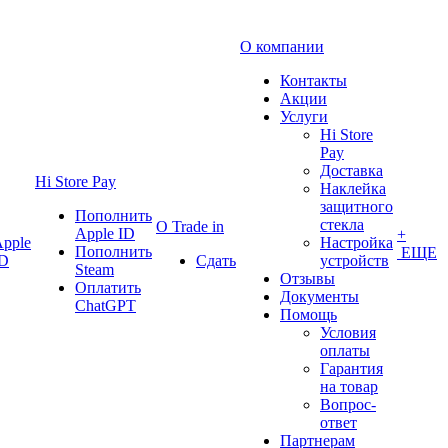
О компании
Контакты
Акции
Услуги
Hi Store
Pay
Доставка
Hi Store Pay
Наклейка
защитного
Пополнить
стекла
О Trade in
Apple ID
+
pple
Настройка
Пополнить
ЕЩЕ
ID
Сдать
устройств
Steam
Отзывы
Оплатить
Документы
ChatGPT
Помощь
Условия
оплаты
Гарантия
на товар
Вопрос-
ответ
Партнерам