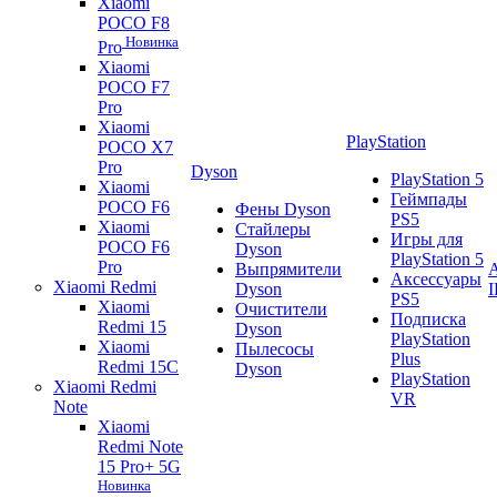
Xiaomi
POCO F8
Новинка
Pro
Xiaomi
POCO F7
Pro
Xiaomi
PlayStation
POCO X7
Pro
Dyson
PlayStation 5
Xiaomi
Геймпады
POCO F6
Фены Dyson
PS5
Xiaomi
Стайлеры
Игры для
POCO F6
Dyson
PlayStation 5
Pro
Выпрямители
A
Аксессуары
Xiaomi Redmi
Dyson
PS5
Xiaomi
Очистители
Подписка
Redmi 15
Dyson
PlayStation
Xiaomi
Пылесосы
Plus
Redmi 15C
Dyson
PlayStation
Xiaomi Redmi
VR
Note
Xiaomi
Redmi Note
15 Pro+ 5G
Новинка