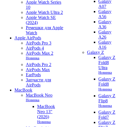
Galaxy
Apple Watch Series
A07
10
Galaxy
Apple Watch Ultra 2
A56
Apple Watch SE
Galaxy
(2024)
A36
Ремешки для Apple
Galaxy
Watch
A26
Apple AirPods
Galaxy
AirPods Pro 3
A16
AirPods 4
Galaxy Z
AirPods Max 2
Galaxy Z
Новинка
Fold8
AirPods Pro 2
Ultra
AirPods Max
Новинка
EarPods
Galaxy Z
Запчасти для
Fold8
AirPods
Новинка
MacBook
MacBook Neo
Galaxy Z
Новинка
Flip8
Новинка
MacBook
Neo 13"
Galaxy Z
(2026)
Fold7
Новинка
Galaxy Z