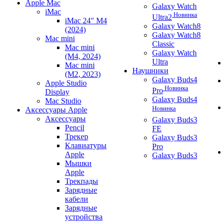
Apple Mac
Galaxy Watch
iMac
Новинка
Ultra2
iMac 24" M4
Galaxy Watch8
(2024)
Galaxy Watch8
Mac mini
Classic
Mac mini
Galaxy Watch
(M4, 2024)
Ultra
Mac mini
Наушники
(M2, 2023)
Galaxy Buds4
Apple Studio
Новинка
Pro
Display
Galaxy Buds4
Mac Studio
Новинка
Аксессуары Apple
Аксессуары
Galaxy Buds3
Pencil
FE
Трекер
Galaxy Buds3
Клавиатуры
Pro
Apple
Galaxy Buds3
Мышки
Apple
Трекпады
Зарядные
кабели
Зарядные
устройства