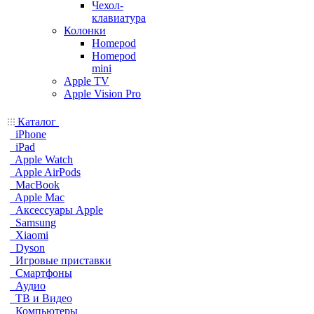
Чехол-
клавиатура
Колонки
Homepod
Homepod
mini
Apple TV
Apple Vision Pro
Каталог
iPhone
iPad
Apple Watch
Apple AirPods
MacBook
Apple Mac
Аксессуары Apple
Samsung
Xiaomi
Dyson
Игровые приставки
Смартфоны
Аудио
ТВ и Видео
Компьютеры