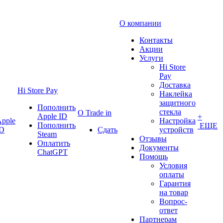
О компании
Контакты
Акции
Услуги
Hi Store
Pay
Доставка
Hi Store Pay
Наклейка
защитного
Пополнить
стекла
О Trade in
Apple ID
+
pple
Настройка
Пополнить
ЕЩЕ
ID
Сдать
устройств
Steam
Отзывы
Оплатить
Документы
ChatGPT
Помощь
Условия
оплаты
Гарантия
на товар
Вопрос-
ответ
Партнерам