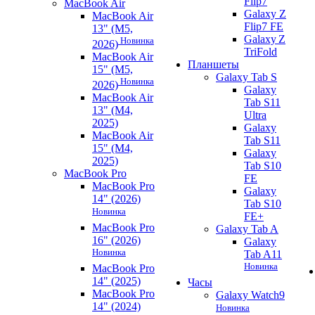
Flip7
MacBook Air
Galaxy Z
MacBook Air
Flip7 FE
13" (M5,
Galaxy Z
Новинка
2026)
TriFold
MacBook Air
Планшеты
15" (M5,
Galaxy Tab S
Новинка
2026)
Galaxy
MacBook Air
Tab S11
13" (M4,
Ultra
2025)
Galaxy
MacBook Air
Tab S11
15" (M4,
Galaxy
2025)
Tab S10
MacBook Pro
FE
MacBook Pro
Galaxy
14" (2026)
Tab S10
Новинка
FE+
MacBook Pro
Galaxy Tab A
16" (2026)
Galaxy
Новинка
Tab A11
Новинка
MacBook Pro
14" (2025)
Часы
MacBook Pro
Galaxy Watch9
14" (2024)
Новинка