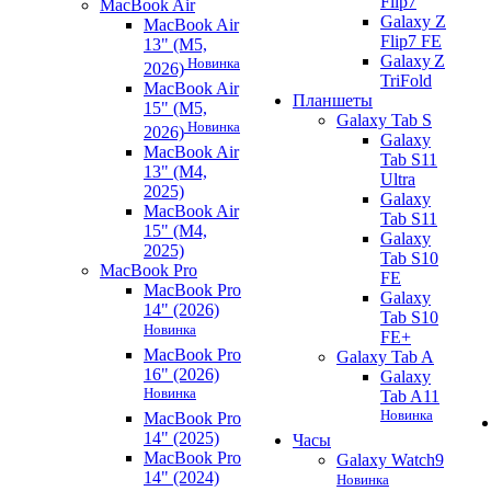
Flip7
MacBook Air
Galaxy Z
MacBook Air
Flip7 FE
13" (M5,
Galaxy Z
Новинка
2026)
TriFold
MacBook Air
Планшеты
15" (M5,
Galaxy Tab S
Новинка
2026)
Galaxy
MacBook Air
Tab S11
13" (M4,
Ultra
2025)
Galaxy
MacBook Air
Tab S11
15" (M4,
Galaxy
2025)
Tab S10
MacBook Pro
FE
MacBook Pro
Galaxy
14" (2026)
Tab S10
Новинка
FE+
MacBook Pro
Galaxy Tab A
16" (2026)
Galaxy
Новинка
Tab A11
Новинка
MacBook Pro
14" (2025)
Часы
MacBook Pro
Galaxy Watch9
14" (2024)
Новинка