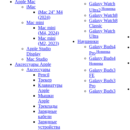
Apple Mac
Galaxy Watch
iMac
Новинка
Ultra2
iMac 24" M4
Galaxy Watch8
(2024)
Galaxy Watch8
Mac mini
Classic
Mac mini
Galaxy Watch
(M4, 2024)
Ultra
Mac mini
Наушники
(M2, 2023)
Galaxy Buds4
Apple Studio
Новинка
Pro
Display
Galaxy Buds4
Mac Studio
Новинка
Аксессуары Apple
Аксессуары
Galaxy Buds3
Pencil
FE
Трекер
Galaxy Buds3
Клавиатуры
Pro
Apple
Galaxy Buds3
Мышки
Apple
Трекпады
Зарядные
кабели
Зарядные
устройства