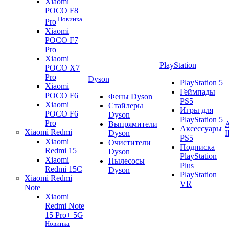
Xiaomi
POCO F8
Новинка
Pro
Xiaomi
POCO F7
Pro
Xiaomi
PlayStation
POCO X7
Pro
Dyson
PlayStation 5
Xiaomi
Геймпады
POCO F6
Фены Dyson
PS5
Xiaomi
Стайлеры
Игры для
POCO F6
Dyson
PlayStation 5
Pro
Выпрямители
A
Аксессуары
Xiaomi Redmi
Dyson
PS5
Xiaomi
Очистители
Подписка
Redmi 15
Dyson
PlayStation
Xiaomi
Пылесосы
Plus
Redmi 15C
Dyson
PlayStation
Xiaomi Redmi
VR
Note
Xiaomi
Redmi Note
15 Pro+ 5G
Новинка