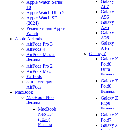
Galaxy
Apple Watch Series
A07
10
Galaxy
Apple Watch Ultra 2
A56
Apple Watch SE
Galaxy
(2024)
A36
Ремешки для Apple
Galaxy
Watch
A26
Apple AirPods
Galaxy
AirPods Pro 3
A16
AirPods 4
Galaxy Z
AirPods Max 2
Galaxy Z
Новинка
Fold8
AirPods Pro 2
Ultra
AirPods Max
Новинка
EarPods
Galaxy Z
Запчасти для
Fold8
AirPods
Новинка
MacBook
MacBook Neo
Galaxy Z
Новинка
Flip8
Новинка
MacBook
Neo 13"
Galaxy Z
(2026)
Fold7
Новинка
Galaxy Z