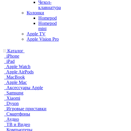
Чехол-
клавиатура
Колонки
Homepod
Homepod
mini
Apple TV
Apple Vision Pro
Каталог
iPhone
iPad
Apple Watch
Apple AirPods
MacBook
Apple Mac
Аксессуары Apple
Samsung
Xiaomi
Dyson
Игровые приставки
Смартфоны
Аудио
ТВ и Видео
Компьютеры