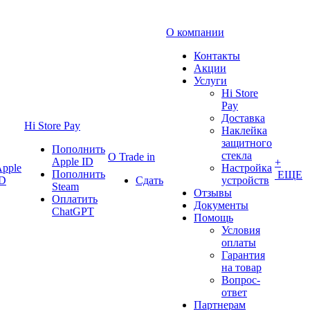
О компании
Контакты
Акции
Услуги
Hi Store
Pay
Доставка
Hi Store Pay
Наклейка
защитного
Пополнить
стекла
О Trade in
Apple ID
+
pple
Настройка
Пополнить
ЕЩЕ
ID
Сдать
устройств
Steam
Отзывы
Оплатить
Документы
ChatGPT
Помощь
Условия
оплаты
Гарантия
на товар
Вопрос-
ответ
Партнерам