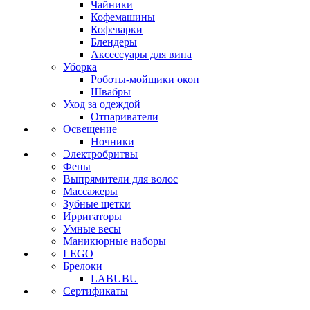
Чайники
Кофемашины
Кофеварки
Блендеры
Аксессуары для вина
Уборка
Роботы-мойщики окон
Швабры
Уход за одеждой
Отпариватели
Освещение
Ночники
Электробритвы
Фены
Выпрямители для волос
Массажеры
Зубные щетки
Ирригаторы
Умные весы
Маникюрные наборы
LEGO
Брелоки
LABUBU
Сертификаты