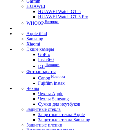
Garmin
HUAWEI
HUAWEI Watch GT 5
HUAWEI Watch GT 5 Pro
Новинка
WHOOP
Apple iPad
Samsung
Xiaomi
Экшн-камеры
GoPro
Insta360
Новинка
DJI
Фотоаппараты
Новинка
Canon
Fujifilm Instax
Чехлы
Чехлы Apple
Чехлы Samsung
Сумки для ноутбуков
Защитные стекла
Защитные стекла Apple
Защитные стекла Samsung
Защитные пленки