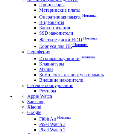
Процессоры
Материнские платы
Новинка
Оперативная память
Видеокарты
Блоки питания
SSD накопители
Новинка
Жёсткие диски HDD
Новинка
Корпуса для ПК
Периферия
Новинка
Игровые наушники
Клавиатуры
Мыши
Комплекты клавиатура и мышь
Внешние накопители
Сетевое оборудование
Роутеры
Apple Watch
Samsung
Xiaomi
Google
Новинка
Fitbit Air
Pixel Watch 3
Pixel Watch 2