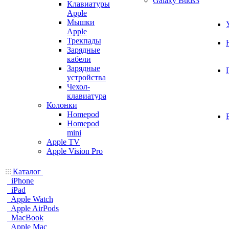
Galaxy Buds3
Клавиатуры
Apple
Мышки
Apple
Трекпады
Зарядные
кабели
Зарядные
устройства
Чехол-
клавиатура
Колонки
Homepod
Homepod
mini
Apple TV
Apple Vision Pro
Каталог
iPhone
iPad
Apple Watch
Apple AirPods
MacBook
Apple Mac