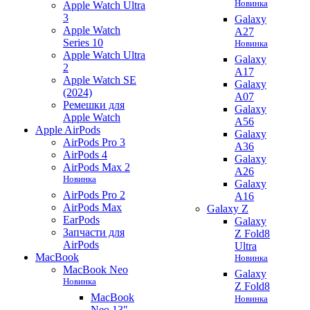
Новинка
Apple Watch Ultra
3
Galaxy
Apple Watch
A27
Series 10
Новинка
Apple Watch Ultra
Galaxy
2
A17
Apple Watch SE
Galaxy
(2024)
A07
Ремешки для
Galaxy
Apple Watch
A56
Apple AirPods
Galaxy
AirPods Pro 3
A36
AirPods 4
Galaxy
AirPods Max 2
A26
Новинка
Galaxy
AirPods Pro 2
A16
AirPods Max
Galaxy Z
EarPods
Galaxy
Запчасти для
Z Fold8
AirPods
Ultra
MacBook
Новинка
MacBook Neo
Galaxy
Новинка
Z Fold8
MacBook
Новинка
Neo 13"