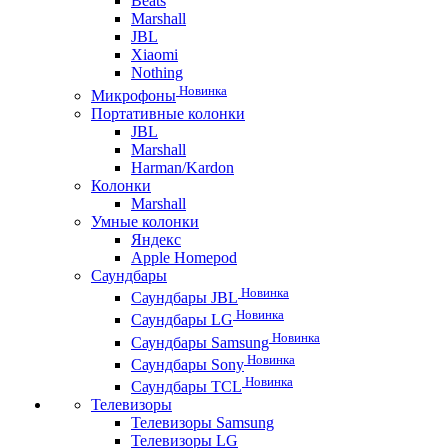
Beats
Marshall
JBL
Xiaomi
Nothing
Новинка
Микрофоны
Портативные колонки
JBL
Marshall
Harman/Kardon
Колонки
Marshall
Умные колонки
Яндекс
Apple Homepod
Саундбары
Новинка
Саундбары JBL
Новинка
Саундбары LG
Новинка
Саундбары Samsung
Новинка
Саундбары Sony
Новинка
Саундбары TCL
Телевизоры
Телевизоры Samsung
Телевизоры LG