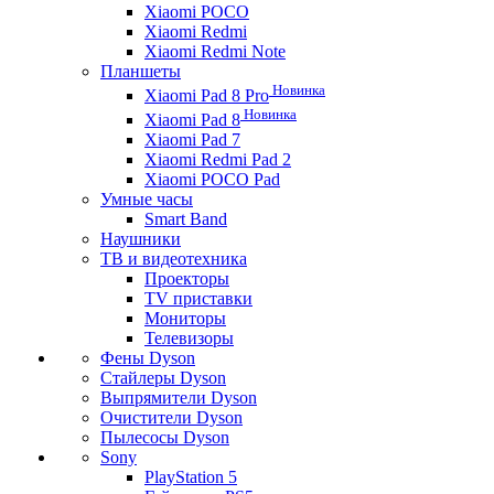
Xiaomi POCO
Xiaomi Redmi
Xiaomi Redmi Note
Планшеты
Новинка
Xiaomi Pad 8 Pro
Новинка
Xiaomi Pad 8
Xiaomi Pad 7
Xiaomi Redmi Pad 2
Xiaomi POCO Pad
Умные часы
Smart Band
Наушники
ТВ и видеотехника
Проекторы
TV приставки
Мониторы
Телевизоры
Фены Dyson
Стайлеры Dyson
Выпрямители Dyson
Очистители Dyson
Пылесосы Dyson
Sony
PlayStation 5