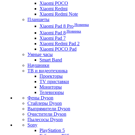
Xiaomi POCO
Xiaomi Redmi
Xiaomi Redmi Note
Планшеты
Новинка
Xiaomi Pad 8 Pro
Новинка
Xiaomi Pad 8
Xiaomi Pad 7
Xiaomi Redmi Pad 2
Xiaomi POCO Pad
Умные часы
Smart Band
Наушники
ТВ и видеотехника
Проекторы
TV приставки
Мониторы
Телевизоры
Фены Dyson
Стайлеры Dyson
Выпрямители Dyson
Очистители Dyson
Пылесосы Dyson
Sony
PlayStation 5