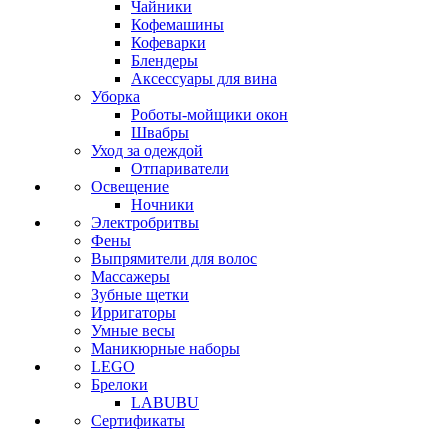
Чайники
Кофемашины
Кофеварки
Блендеры
Аксессуары для вина
Уборка
Роботы-мойщики окон
Швабры
Уход за одеждой
Отпариватели
Освещение
Ночники
Электробритвы
Фены
Выпрямители для волос
Массажеры
Зубные щетки
Ирригаторы
Умные весы
Маникюрные наборы
LEGO
Брелоки
LABUBU
Сертификаты