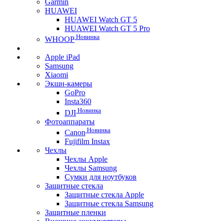
Garmin
HUAWEI
HUAWEI Watch GT 5
HUAWEI Watch GT 5 Pro
Новинка
WHOOP
Apple iPad
Samsung
Xiaomi
Экшн-камеры
GoPro
Insta360
Новинка
DJI
Фотоаппараты
Новинка
Canon
Fujifilm Instax
Чехлы
Чехлы Apple
Чехлы Samsung
Сумки для ноутбуков
Защитные стекла
Защитные стекла Apple
Защитные стекла Samsung
Защитные пленки