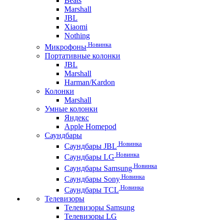
Beats
Marshall
JBL
Xiaomi
Nothing
Новинка
Микрофоны
Портативные колонки
JBL
Marshall
Harman/Kardon
Колонки
Marshall
Умные колонки
Яндекс
Apple Homepod
Саундбары
Новинка
Саундбары JBL
Новинка
Саундбары LG
Новинка
Саундбары Samsung
Новинка
Саундбары Sony
Новинка
Саундбары TCL
Телевизоры
Телевизоры Samsung
Телевизоры LG