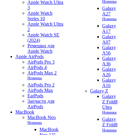
Новинка
Apple Watch Ultra
3
Galaxy
Apple Watch
A27
Series 10
Новинка
Apple Watch Ultra
Galaxy
2
A17
Apple Watch SE
Galaxy
(2024)
A07
Ремешки для
Galaxy
Apple Watch
A56
Apple AirPods
Galaxy
AirPods Pro 3
A36
AirPods 4
Galaxy
AirPods Max 2
A26
Новинка
Galaxy
AirPods Pro 2
A16
AirPods Max
Galaxy Z
EarPods
Galaxy
Запчасти для
Z Fold8
AirPods
Ultra
MacBook
Новинка
MacBook Neo
Galaxy
Новинка
Z Fold8
MacBook
Новинка
Neo 13"