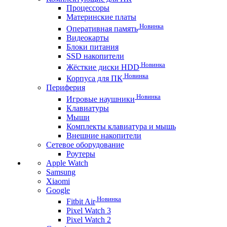
Процессоры
Материнские платы
Новинка
Оперативная память
Видеокарты
Блоки питания
SSD накопители
Новинка
Жёсткие диски HDD
Новинка
Корпуса для ПК
Периферия
Новинка
Игровые наушники
Клавиатуры
Мыши
Комплекты клавиатура и мышь
Внешние накопители
Сетевое оборудование
Роутеры
Apple Watch
Samsung
Xiaomi
Google
Новинка
Fitbit Air
Pixel Watch 3
Pixel Watch 2