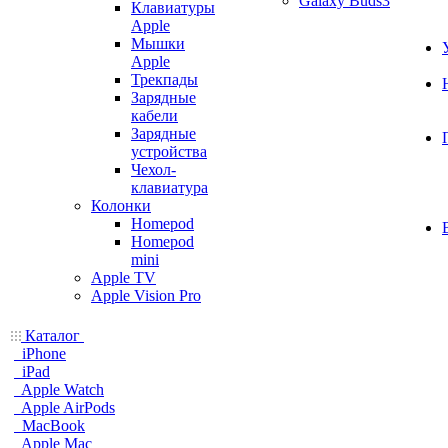
Galaxy Buds3
Клавиатуры
Apple
Мышки
Apple
Трекпады
Зарядные
кабели
Зарядные
устройства
Чехол-
клавиатура
Колонки
Homepod
Homepod
mini
Apple TV
Apple Vision Pro
Каталог
iPhone
iPad
Apple Watch
Apple AirPods
MacBook
Apple Mac