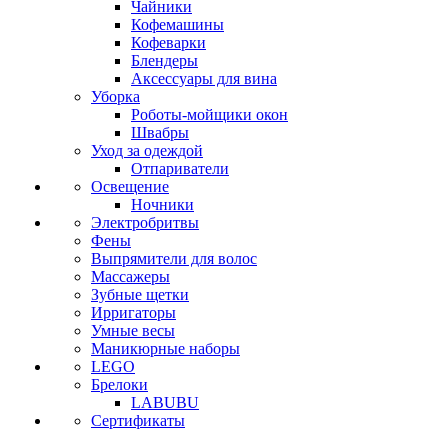
Чайники
Кофемашины
Кофеварки
Блендеры
Аксессуары для вина
Уборка
Роботы-мойщики окон
Швабры
Уход за одеждой
Отпариватели
Освещение
Ночники
Электробритвы
Фены
Выпрямители для волос
Массажеры
Зубные щетки
Ирригаторы
Умные весы
Маникюрные наборы
LEGO
Брелоки
LABUBU
Сертификаты