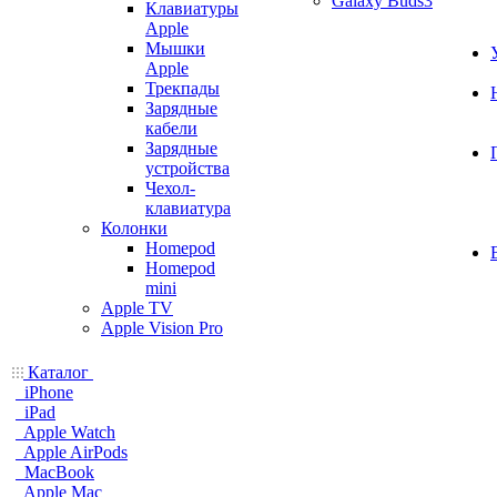
Galaxy Buds3
Клавиатуры
Apple
Мышки
Apple
Трекпады
Зарядные
кабели
Зарядные
устройства
Чехол-
клавиатура
Колонки
Homepod
Homepod
mini
Apple TV
Apple Vision Pro
Каталог
iPhone
iPad
Apple Watch
Apple AirPods
MacBook
Apple Mac