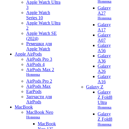
Новинка
Apple Watch Ultra
3
Galaxy
Apple Watch
A27
Series 10
Новинка
Apple Watch Ultra
Galaxy
2
A17
Apple Watch SE
Galaxy
(2024)
A07
Ремешки для
Galaxy
Apple Watch
A56
Apple AirPods
Galaxy
AirPods Pro 3
A36
AirPods 4
Galaxy
AirPods Max 2
A26
Новинка
Galaxy
AirPods Pro 2
A16
AirPods Max
Galaxy Z
EarPods
Galaxy
Запчасти для
Z Fold8
AirPods
Ultra
MacBook
Новинка
MacBook Neo
Galaxy
Новинка
Z Fold8
MacBook
Новинка
Neo 13"