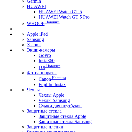
Garmin
HUAWEI
HUAWEI Watch GT 5
HUAWEI Watch GT 5 Pro
Новинка
WHOOP
Apple iPad
Samsung
Xiaomi
Экшн-камеры
GoPro
Insta360
Новинка
DJI
Фотоаппараты
Новинка
Canon
Fujifilm Instax
Чехлы
Чехлы Apple
Чехлы Samsung
Сумки для ноутбуков
Защитные стекла
Защитные стекла Apple
Защитные стекла Samsung
Защитные пленки