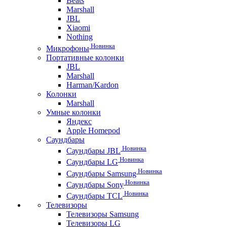
Beats
Marshall
JBL
Xiaomi
Nothing
Новинка
Микрофоны
Портативные колонки
JBL
Marshall
Harman/Kardon
Колонки
Marshall
Умные колонки
Яндекс
Apple Homepod
Саундбары
Новинка
Саундбары JBL
Новинка
Саундбары LG
Новинка
Саундбары Samsung
Новинка
Саундбары Sony
Новинка
Саундбары TCL
Телевизоры
Телевизоры Samsung
Телевизоры LG