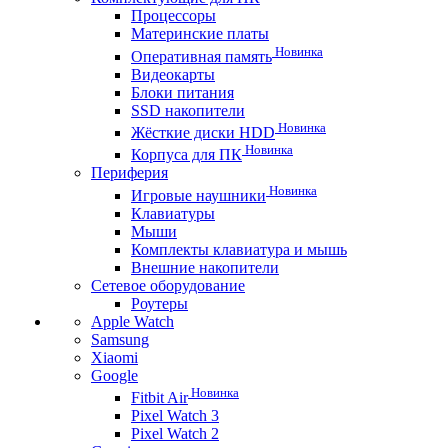
Процессоры
Материнские платы
Новинка
Оперативная память
Видеокарты
Блоки питания
SSD накопители
Новинка
Жёсткие диски HDD
Новинка
Корпуса для ПК
Периферия
Новинка
Игровые наушники
Клавиатуры
Мыши
Комплекты клавиатура и мышь
Внешние накопители
Сетевое оборудование
Роутеры
Apple Watch
Samsung
Xiaomi
Google
Новинка
Fitbit Air
Pixel Watch 3
Pixel Watch 2