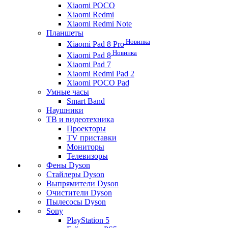
Xiaomi POCO
Xiaomi Redmi
Xiaomi Redmi Note
Планшеты
Новинка
Xiaomi Pad 8 Pro
Новинка
Xiaomi Pad 8
Xiaomi Pad 7
Xiaomi Redmi Pad 2
Xiaomi POCO Pad
Умные часы
Smart Band
Наушники
ТВ и видеотехника
Проекторы
TV приставки
Мониторы
Телевизоры
Фены Dyson
Стайлеры Dyson
Выпрямители Dyson
Очистители Dyson
Пылесосы Dyson
Sony
PlayStation 5