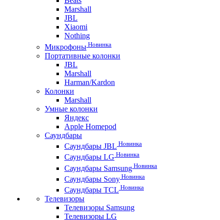
Beats
Marshall
JBL
Xiaomi
Nothing
Новинка
Микрофоны
Портативные колонки
JBL
Marshall
Harman/Kardon
Колонки
Marshall
Умные колонки
Яндекс
Apple Homepod
Саундбары
Новинка
Саундбары JBL
Новинка
Саундбары LG
Новинка
Саундбары Samsung
Новинка
Саундбары Sony
Новинка
Саундбары TCL
Телевизоры
Телевизоры Samsung
Телевизоры LG