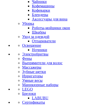
Чайники
Кофемашины
Кофеварки
Блендеры
Аксессуары для вина
Уборка
Роботы-мойщики окон
Швабры
Уход за одеждой
Отпариватели
Освещение
Ночники
Электробритвы
Фены
Выпрямители для волос
Массажеры
Зубные щетки
Ирригаторы
Умные весы
Маникюрные наборы
LEGO
Брелоки
LABUBU
Сертификаты