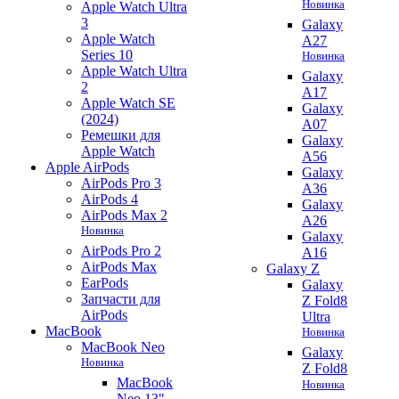
Новинка
Apple Watch Ultra
3
Galaxy
Apple Watch
A27
Series 10
Новинка
Apple Watch Ultra
Galaxy
2
A17
Apple Watch SE
Galaxy
(2024)
A07
Ремешки для
Galaxy
Apple Watch
A56
Apple AirPods
Galaxy
AirPods Pro 3
A36
AirPods 4
Galaxy
AirPods Max 2
A26
Новинка
Galaxy
AirPods Pro 2
A16
AirPods Max
Galaxy Z
EarPods
Galaxy
Запчасти для
Z Fold8
AirPods
Ultra
MacBook
Новинка
MacBook Neo
Galaxy
Новинка
Z Fold8
MacBook
Новинка
Neo 13"