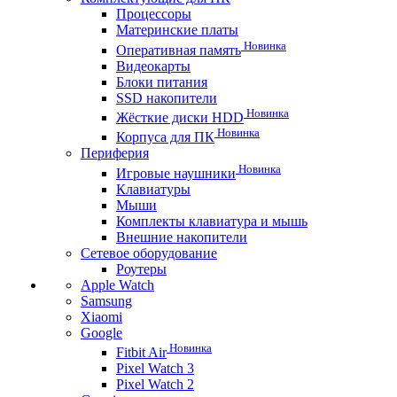
Процессоры
Материнские платы
Новинка
Оперативная память
Видеокарты
Блоки питания
SSD накопители
Новинка
Жёсткие диски HDD
Новинка
Корпуса для ПК
Периферия
Новинка
Игровые наушники
Клавиатуры
Мыши
Комплекты клавиатура и мышь
Внешние накопители
Сетевое оборудование
Роутеры
Apple Watch
Samsung
Xiaomi
Google
Новинка
Fitbit Air
Pixel Watch 3
Pixel Watch 2