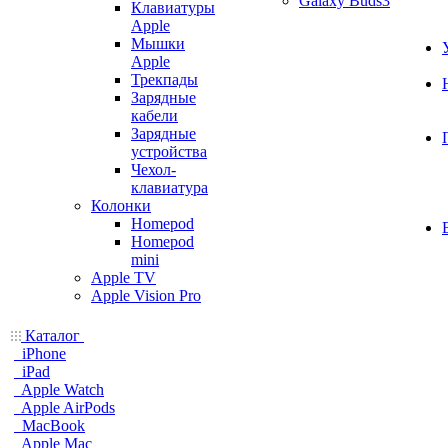
Galaxy Buds3
Клавиатуры
Apple
Мышки
Apple
Трекпады
Зарядные
кабели
Зарядные
устройства
Чехол-
клавиатура
Колонки
Homepod
Homepod
mini
Apple TV
Apple Vision Pro
Каталог
iPhone
iPad
Apple Watch
Apple AirPods
MacBook
Apple Mac