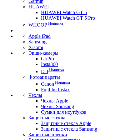
Garmin
HUAWEI
HUAWEI Watch GT 5
HUAWEI Watch GT 5 Pro
Новинка
WHOOP
Apple iPad
Samsung
Xiaomi
Экшн-камеры
GoPro
Insta360
Новинка
DJI
Фотоаппараты
Новинка
Canon
Fujifilm Instax
Чехлы
Чехлы Apple
Чехлы Samsung
Сумки для ноутбуков
Защитные стекла
Защитные стекла Apple
Защитные стекла Samsung
Защитные пленки